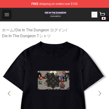
FREE
shipping on orders over $100
Die In The Dungeon Shop - Official Die In The Dungeon 
Open menu
ホーム
/
Die In The Dungeon ログイン
/
Die In The Dungeon Tシャツ