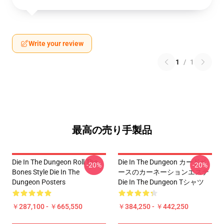
Write your review
1
/
1
最高の売り手製品
Die In The Dungeon Roll The
Die In The Dungeon カードベ
-20%
-20%
Bones Style Die In The
ースのカーネーションエステ
Dungeon Posters
Die In The Dungeon Tシャツ
￥287,100 - ￥665,550
￥384,250 - ￥442,250