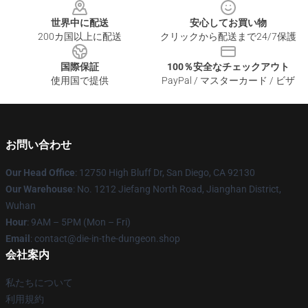
世界中に配送
安心してお買い物
200カ国以上に配送
クリックから配送まで24/7保護
国際保証
100％安全なチェックアウト
使用国で提供
PayPal / マスターカード / ビザ
お問い合わせ
Our Head Office
: 12750 High Bluff Dr, San Diego, CA 92130
Our Warehouse
: No. 1212 Jiefang North Road, Jianghan District,
Wuhan
Hour
: 9AM – 5PM (Mon – Fri)
Email
: contact@die-in-the-dungeon.shop
会社案内
私たちについて
利用規約