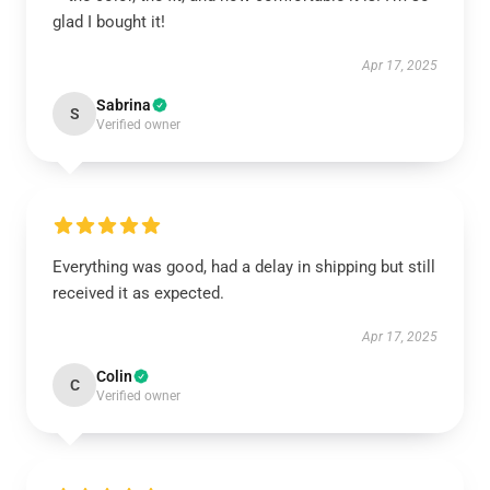
glad I bought it!
Apr 17, 2025
Sabrina
S
Verified owner
Everything was good, had a delay in shipping but still
received it as expected.
Apr 17, 2025
Colin
C
Verified owner