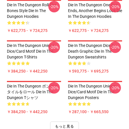
Die In The Dungeon Roll The
Die In The Dungeon One Run
-20%
-20%
Bones Style Die In The
Ends, Another Begins Look Die
Dungeon Hoodies
In The Dungeon Hoodies
￥622,775 - ￥724,275
￥622,775 - ￥724,275
Die In The Dungeon Unique
Die In The Dungeon Dice &
-20%
-20%
Dice/Card Motif Die In The
Death Graphic Die In The
Dungeon T-Shirts
Dungeon Sweatshirts
￥384,250 - ￥442,250
￥593,775 - ￥695,275
Die In The Dungeon ボンズス
Die In The Dungeon Unique
-20%
-20%
タイルをロール Die In The
Dice/Card Motif Die In The
Dungeon Tシャツ
Dungeon Posters
￥384,250 - ￥442,250
￥287,100 - ￥665,550
もっと見る