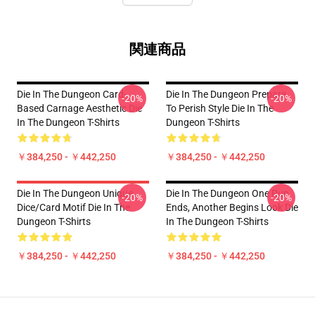
関連商品
Die In The Dungeon Card-
Die In The Dungeon Prepare
-20%
-20%
Based Carnage Aesthetic Die
To Perish Style Die In The
In The Dungeon T-Shirts
Dungeon T-Shirts
￥384,250 - ￥442,250
￥384,250 - ￥442,250
Die In The Dungeon Unique
Die In The Dungeon One Run
-20%
-20%
Dice/Card Motif Die In The
Ends, Another Begins Look Die
Dungeon T-Shirts
In The Dungeon T-Shirts
￥384,250 - ￥442,250
￥384,250 - ￥442,250
Footer