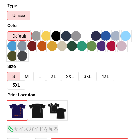
Type
Unisex
Color
Default
Size
S
M
L
XL
2XL
3XL
4XL
5XL
Print Location
サイズガイドを見る