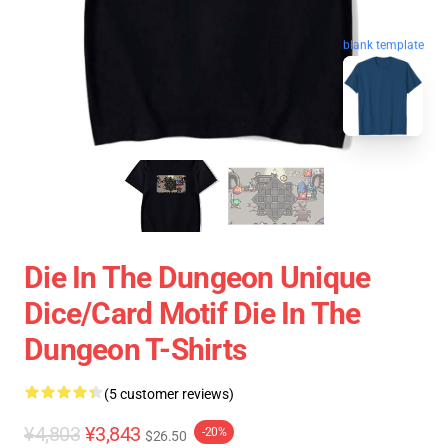
blank template
Die In The Dungeon Unique
Dice/Card Motif Die In The
Dungeon T-Shirts
(5 customer reviews)
¥4,803
¥3,843
-20%
$26.50