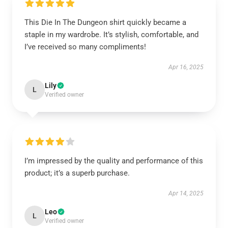
This Die In The Dungeon shirt quickly became a
staple in my wardrobe. It’s stylish, comfortable, and
I’ve received so many compliments!
Apr 16, 2025
Lily
L
Verified owner
I’m impressed by the quality and performance of this
product; it’s a superb purchase.
Apr 14, 2025
Leo
L
Verified owner