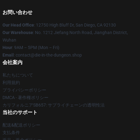
お問い合わせ
Our Head Office
: 12750 High Bluff Dr, San Diego, CA 92130
Our Warehouse
: No. 1212 Jiefang North Road, Jianghan District,
Wuhan
Hour
: 9AM – 5PM (Mon – Fri)
Email
: contact@die-in-the-dungeon.shop
会社案内
私たちについて
利用規約
プライバシーポリシー
DMCA - 著作権ポリシー
カリフォルニアSB657: サプライチェーンの透明性法
当社のサポート
配送&配送ポリシー
支払条件