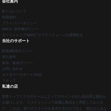
会社案内
私たちについて
利用規約
プライバシーポリシー
DMCA - 著作権ポリシー
カリフォルニアSB657: サプライチェーンの透明性法
当社のサポート
配送&配送ポリシー
支払条件
返品・返金ポリシー
お問い合わせ
カスタマーサポート(FAQ)
スタッフ
私達の店
世界トップクラスのチームによってデザインされた高品質な製品を
お届けします。 スタイリッシュで綺麗な商品をご用意しておりま
す。 これは、個々のスタイルを表示するだけでなく、他の人とあな