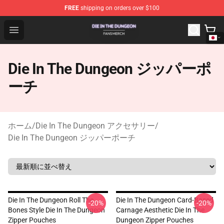
FREE
shipping on orders over $100
Die In The Dungeon Shop - Official Die In The Dungeon 
Open menu
Die In The Dungeon ジッパーポ
ーチ
ホーム
/
Die In The Dungeon アクセサリー
/
Die In The Dungeon ジッパーポーチ
Die In The Dungeon Roll The
Die In The Dungeon Card-Based
-20%
-20%
Bones Style Die In The Dungeon
Carnage Aesthetic Die In The
Zipper Pouches
Dungeon Zipper Pouches