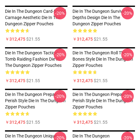
Die In The Dungeon Card-Based
Die In The Dungeon Survive The
-20%
-20%
Carnage Aesthetic Die In The
Depths Design Die In The
Dungeon Zipper Pouches
Dungeon Zipper Pouches
￥312,475
$21.55
￥312,475
$21.55
Die In The Dungeon Tactical
Die In The Dungeon Roll The
-20%
-20%
Tomb Raiding Fashion Die In
Bones Style Die In The Dungeon
The Dungeon Zipper Pouches
Zipper Pouches
￥312,475
$21.55
￥312,475
$21.55
Die In The Dungeon Prepare To
Die In The Dungeon Prepare To
-20%
-20%
Perish Style Die In The Dungeon
Perish Style Die In The Dungeon
Zipper Pouches
Zipper Pouches
￥312,475
$21.55
￥312,475
$21.55
Die In The Dungeon Unique
Die In The Dungeon
-20%
-20%