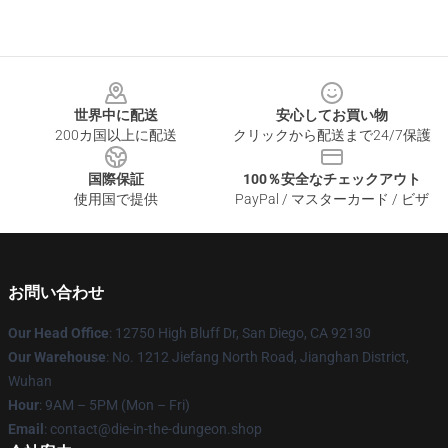
Footer
世界中に配送
安心してお買い物
200カ国以上に配送
クリックから配送まで24/7保護
国際保証
100％安全なチェックアウト
使用国で提供
PayPal / マスターカード / ビザ
お問い合わせ
Our Head Office
: 12750 High Bluff Dr, San Diego, CA 92130
Our Warehouse
: No. 1212 Jiefang North Road, Jianghan District,
Wuhan
Hour
: 9AM – 5PM (Mon – Fri)
Email
: contact@die-in-the-dungeon.shop