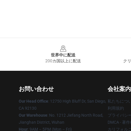
Footer
世界中に配送
200カ国以上に配送
クリ
お問い合わせ
会社案内
Our Head Office
: 12750 High Bluff Dr, San Diego,
私たちにつ
CA 92130
利用規約
Our Warehouse
: No. 1212 Jiefang North Road,
プライバシ
Jianghan District, Wuhan
DMCA - 
Hour
: 9AM – 5PM (Mon – Fri)
カリフォルニ