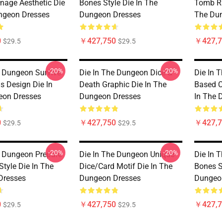
nage Aesthetic Die
Bones Style Die In The
Tomb Ra
ngeon Dresses
Dungeon Dresses
The Du
0
￥427,750
￥427,7
$29.5
$29.5
-20%
-20%
e Dungeon Survive
Die In The Dungeon Dice &
Die In 
s Design Die In
Death Graphic Die In The
Based C
eon Dresses
Dungeon Dresses
In The 
0
￥427,750
￥427,7
$29.5
$29.5
-20%
-20%
e Dungeon Prepare
Die In The Dungeon Unique
Die In 
Style Die In The
Dice/Card Motif Die In The
Bones S
Dresses
Dungeon Dresses
Dungeo
0
￥427,750
￥427,7
$29.5
$29.5