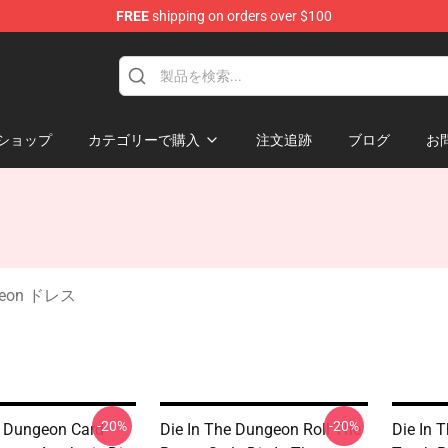
FREE
shipping on orders over $100
n Merchandise Store
ショップ
カテゴリーで購入
注文追跡
ブログ
お
ngeon ドレス
-20%
-20%
e Dungeon Card-
Die In The Dungeon Roll The
Die In 