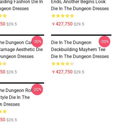
iding Fashion Die In
Ends, Another Begins Look
ngeon Dresses
Die In The Dungeon Dresses
50
￥427,750
$29.5
$29.5
-20%
-20%
The Dungeon Card-
Die In The Dungeon
arnage Aesthetic Die
Deckbuilding Mayhem Tee
Dungeon Dresses
Die In The Dungeon Dresses
50
￥427,750
$29.5
$29.5
-20%
The Dungeon Roll The
tyle Die In The
n Dresses
50
$29.5