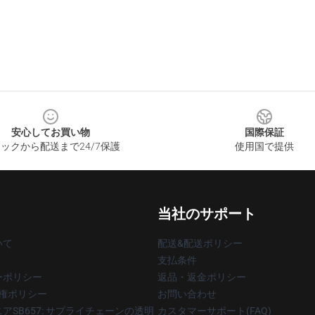
安心してお買い物
国際保証
ックから配送まで24/7保護
使用国で提供
当社のサポート
いて
配送&配送ポリシー
支払条件
ーポリシー
返品・返金ポリシー
著作権ポリシー
お問い合わせ
アSB657: サプライチェーンの透明
カスタマーサポート(FAQ)