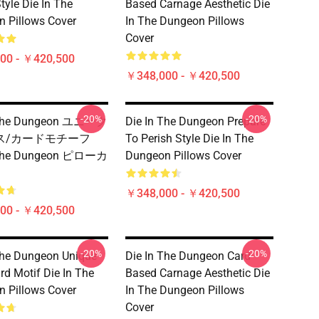
tyle Die In The
Based Carnage Aesthetic Die
 Pillows Cover
In The Dungeon Pillows
Cover
00 - ￥420,500
￥348,000 - ￥420,500
-20%
-20%
 The Dungeon ユニーク
Die In The Dungeon Prepare
ス/カードモチーフ
To Perish Style Die In The
 The Dungeon ピローカ
Dungeon Pillows Cover
￥348,000 - ￥420,500
00 - ￥420,500
-20%
-20%
The Dungeon Unique
Die In The Dungeon Card-
rd Motif Die In The
Based Carnage Aesthetic Die
 Pillows Cover
In The Dungeon Pillows
Cover