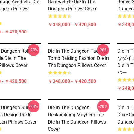
nage Aesthetic Die
Bones Style Die In The
Bones S
ngeon Pillows
Dungeon Pillows Cover
Dungeon
￥348,000 - ￥420,500
￥348,0
 - ￥420,500
-20%
-20%
e Dungeon Roll The
Die In The Dungeon Tactical
Die In
e Die In The
Tomb Raiding Fashion Die In
なダイ
illows Cover
The Dungeon Pillows Cover
Die In
バー
 - ￥420,500
￥348,000 - ￥420,500
￥348,0
-20%
-20%
e Dungeon Survive
Die In The Dungeon
Die In 
s Design Die In
Deckbuilding Mayhem Tee
Dice/Ca
on Pillows Cover
Die In The Dungeon Pillows
Dungeon
Cover