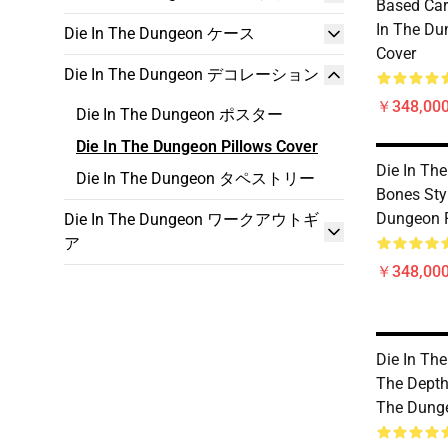
Based Car
In The Du
Die In The Dungeon ケース
Cover
Die In The Dungeon デコレーション
￥348,000
Die In The Dungeon ポスター
Die In The Dungeon Pillows Cover
Die In Th
Die In The Dungeon タペストリー
Bones Styl
Dungeon P
Die In The Dungeon ワークアウトギ
ア
￥348,000
Die In Th
The Depth
The Dunge