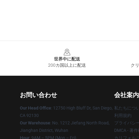
Footer
世界中に配送
200カ国以上に配送
クリ
お問い合わせ
会社案内
Our Head Office
: 12750 High Bluff Dr, San Diego,
私たちにつ
CA 92130
利用規約
Our Warehouse
: No. 1212 Jiefang North Road,
プライバシ
Jianghan District, Wuhan
DMCA - 
Hour
: 9AM – 5PM (Mon – Fri)
カリフォルニ