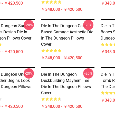
 - ￥420,500
￥348,0
￥348,000 - ￥420,500
-20%
-20%
e Dungeon Survive
Die In The Dungeon Card-
Die In 
s Design Die In
Based Carnage Aesthetic Die
Bones S
on Pillows Cover
In The Dungeon Pillows
Dungeon
Cover
 - ￥420,500
￥348,0
￥348,000 - ￥420,500
-20%
-20%
e Dungeon One Run
Die In The Dungeon
Die In 
ther Begins Look
Deckbuilding Mayhem Tee
Tomb Ra
e Dungeon Pillows
Die In The Dungeon Pillows
The Dun
Cover
￥348,0
 - ￥420,500
￥348,000 - ￥420,500