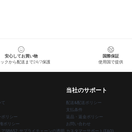
安心してお買い物
国際保証
ックから配送まで24/7保護
使用国で提供
当社のサポート
いて
配送&配送ポリシー
支払条件
ーポリシー
返品・返金ポリシー
著作権ポリシー
お問い合わせ
アSB657: サプライチェーンの透明
カスタマーサポート(FAQ)