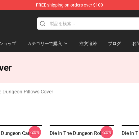
FREE
shipping on orders over $100
n Merchandise Store
ショップ
カテゴリーで購入
注文追跡
ブログ
お
ver
e Dungeon Pillows Cover
-20%
-20%
e Dungeon Card-
Die In The Dungeon Roll The
Die In 