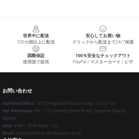
Footer
世界中に配送
安心してお買い物
200カ国以上に配送
クリックから配送まで24/7保護
国際保証
100％安全なチェックアウト
使用国で提供
PayPal / マスターカード / ビザ
お問い合わせ
Our Head Office
: 12750 High Bluff Dr, San Diego, CA 92130
Our Warehouse
: No. 1212 Jiefang North Road, Jianghan District,
Wuhan
Hour
: 9AM – 5PM (Mon – Fri)
Email
: contact@die-in-the-dungeon.shop