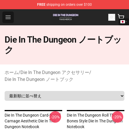
FREE
shipping on orders over $100
Die In The Dungeon Shop - Official Die In The Dungeon 
Open menu
Die In The Dungeon ノートブッ
ク
ホーム
/
Die In The Dungeon アクセサリー
/
Die In The Dungeon ノートブック
Die In The Dungeon Card-Based
Die In The Dungeon Roll The
-20%
-20%
Carnage Aesthetic Die In The
Bones Style Die In The Dungeon
Dungeon Notebook
Notebook