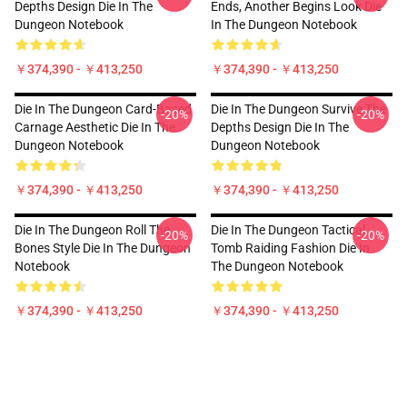
Depths Design Die In The
Ends, Another Begins Look Die
Dungeon Notebook
In The Dungeon Notebook
￥374,390 - ￥413,250
￥374,390 - ￥413,250
Die In The Dungeon Card-Based
Die In The Dungeon Survive The
-20%
-20%
Carnage Aesthetic Die In The
Depths Design Die In The
Dungeon Notebook
Dungeon Notebook
￥374,390 - ￥413,250
￥374,390 - ￥413,250
Die In The Dungeon Roll The
Die In The Dungeon Tactical
-20%
-20%
Bones Style Die In The Dungeon
Tomb Raiding Fashion Die In
Notebook
The Dungeon Notebook
￥374,390 - ￥413,250
￥374,390 - ￥413,250