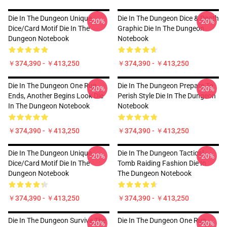
Die In The Dungeon Unique
Die In The Dungeon Dice & Death
-20%
-20%
Dice/Card Motif Die In The
Graphic Die In The Dungeon
Dungeon Notebook
Notebook
￥374,390 - ￥413,250
￥374,390 - ￥413,250
Die In The Dungeon One Run
Die In The Dungeon Prepare To
-20%
-20%
Ends, Another Begins Look Die
Perish Style Die In The Dungeon
In The Dungeon Notebook
Notebook
￥374,390 - ￥413,250
￥374,390 - ￥413,250
Die In The Dungeon Unique
Die In The Dungeon Tactical
-20%
-20%
Dice/Card Motif Die In The
Tomb Raiding Fashion Die In
Dungeon Notebook
The Dungeon Notebook
￥374,390 - ￥413,250
￥374,390 - ￥413,250
Die In The Dungeon Survive The
Die In The Dungeon One Run
-20%
-20%