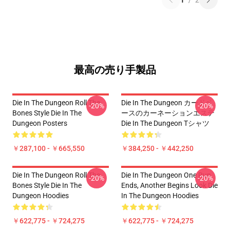
1
/
2
最高の売り手製品
Die In The Dungeon Roll The
Die In The Dungeon カードベ
-20%
-20%
Bones Style Die In The
ースのカーネーションエステ
Dungeon Posters
Die In The Dungeon Tシャツ
￥287,100 - ￥665,550
￥384,250 - ￥442,250
Die In The Dungeon Roll The
Die In The Dungeon One Run
-20%
-20%
Bones Style Die In The
Ends, Another Begins Look Die
Dungeon Hoodies
In The Dungeon Hoodies
￥622,775 - ￥724,275
￥622,775 - ￥724,275