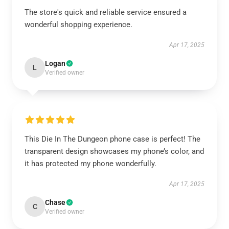
The store's quick and reliable service ensured a
wonderful shopping experience.
Apr 17, 2025
Logan
L
Verified owner
This Die In The Dungeon phone case is perfect! The
transparent design showcases my phone’s color, and
it has protected my phone wonderfully.
Apr 17, 2025
Chase
C
Verified owner