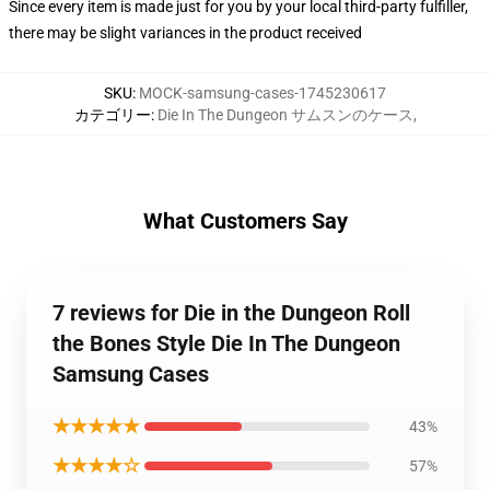
Since every item is made just for you by your local third-party fulfiller,
there may be slight variances in the product received
SKU
:
MOCK-samsung-cases-1745230617
カテゴリー
:
Die In The Dungeon サムスンのケース
,
What Customers Say
7 reviews for Die in the Dungeon Roll
the Bones Style Die In The Dungeon
Samsung Cases
★★★★★
43%
★★★★☆
57%