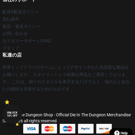
配送&配送ポリシー
支払条件
返品・返金ポリシー
お問い合わせ
カスタマーサポート(FAQ)
スタッフ
私達の店
世界トップクラスのチームによってデザインされた高品質な製品を
お届けします。 スタイリッシュで綺麗な商品をご用意しておりま
す。 これは、個々のスタイルを表示するだけでなく、他の人とあな
たの個性を共有するためのものです。
UNLOCK
© Die In The Dungeon Shop - Official Die In The Dungeon Merchandise
10% OFF
Store 2026 all rights reserved
Help