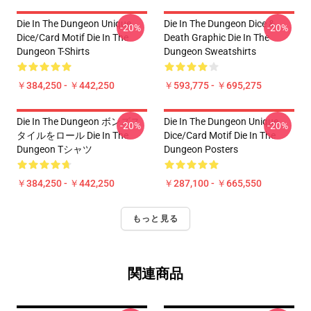
Die In The Dungeon Unique
Die In The Dungeon Dice &
-20%
-20%
Dice/Card Motif Die In The
Death Graphic Die In The
Dungeon T-Shirts
Dungeon Sweatshirts
￥384,250 - ￥442,250
￥593,775 - ￥695,275
Die In The Dungeon ボンズス
Die In The Dungeon Unique
-20%
-20%
タイルをロール Die In The
Dice/Card Motif Die In The
Dungeon Tシャツ
Dungeon Posters
￥384,250 - ￥442,250
￥287,100 - ￥665,550
もっと見る
関連商品