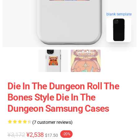
blank template
Die In The Dungeon Roll The
Bones Style Die In The
Dungeon Samsung Cases
(7 customer reviews)
¥3,172
¥2,538
-20%
$17.50