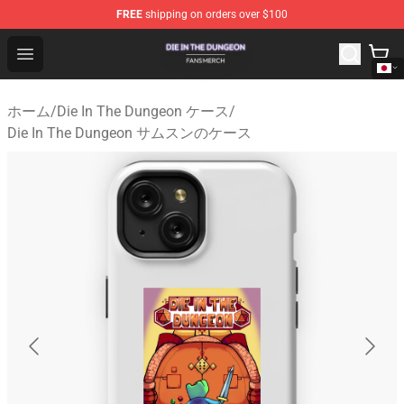
FREE
shipping on orders over $100
Die In The Dungeon Shop - Official Die In The Dungeon 
Open menu
ホーム
/
Die In The Dungeon ケース
/
Die In The Dungeon サムスンのケース