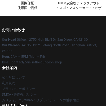
国際保証
100％安全なチェックアウト
使用国で提供
PayPal / マスターカード / ビザ
お問い合わせ
Our Head Office
: 12750 High Bluff Dr, San Diego, CA 92130
Our Warehouse
: No. 1212 Jiefang North Road, Jianghan District,
Wuhan
Hour
: 9AM – 5PM (Mon – Fri)
Email
: contact@die-in-the-dungeon.shop
会社案内
私たちについて
利用規約
プライバシーポリシー
DMCA - 著作権ポリシー
カリフォルニアSB657: サプライチェーンの透明性法
当社のサポート