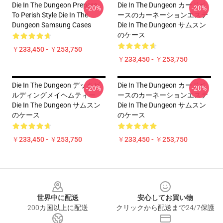
Die In The Dungeon Prepare
Die In The Dungeon カードベ
-20%
-20%
To Perish Style Die In The
ースのカーネーションエステ
Dungeon Samsung Cases
Die In The Dungeon サムスン
のケース
￥233,450 - ￥253,750
￥233,450 - ￥253,750
Die In The Dungeon デッキビ
Die In The Dungeon カードベ
-20%
-20%
ルディングメイヘムティー
ースのカーネーションエステ
Die In The Dungeon サムスン
Die In The Dungeon サムスン
のケース
のケース
￥233,450 - ￥253,750
￥233,450 - ￥253,750
Footer
世界中に配送
安心してお買い物
200カ国以上に配送
クリックから配送まで24/7保護