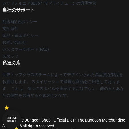
カリフォルニアSB657: サプライチェーンの透明性法
当社のサポート
配送&配送ポリシー
支払条件
返品・返金ポリシー
お問い合わせ
カスタマーサポート(FAQ)
スタッフ
私達の店
世界トップクラスのチームによってデザインされた高品質な製品を
お届けします。 スタイリッシュで綺麗な商品をご用意しておりま
す。 これは、個々のスタイルを表示するだけでなく、他の人とあな
たの個性を共有するためのものです。
UNLOCK
© Die In The Dungeon Shop - Official Die In The Dungeon Merchandise
10% OFF
Store 2026 all rights reserved