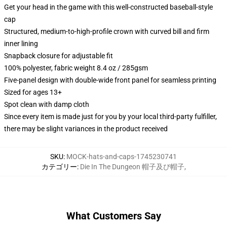
Get your head in the game with this well-constructed baseball-style
cap
Structured, medium-to-high-profile crown with curved bill and firm
inner lining
Snapback closure for adjustable fit
100% polyester, fabric weight 8.4 oz / 285gsm
Five-panel design with double-wide front panel for seamless printing
Sized for ages 13+
Spot clean with damp cloth
Since every item is made just for you by your local third-party fulfiller,
there may be slight variances in the product received
SKU
:
MOCK-hats-and-caps-1745230741
カテゴリー
:
Die In The Dungeon 帽子及び帽子
,
What Customers Say