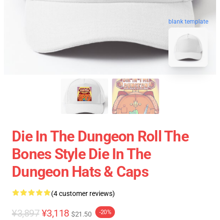
blank template
Die In The Dungeon Roll The
Bones Style Die In The
Dungeon Hats & Caps
(4 customer reviews)
¥3,897
¥3,118
-20%
$21.50