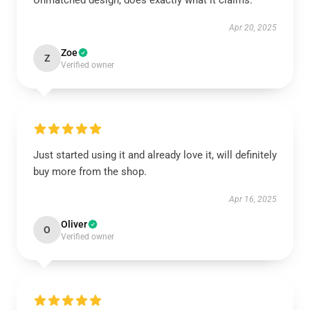
Unmatched design, does exactly what it claims.
Apr 20, 2025
Zoe
Z
Verified owner
Just started using it and already love it, will definitely
buy more from the shop.
Apr 16, 2025
Oliver
O
Verified owner