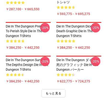
トシャツ
￥287,100 - ￥665,550
￥593,775 - ￥695,275
Die In The Dungeon Prepare
Die In The Dungeon Dice &
-20%
-20%
To Perish Style Die In The
Death Graphic Die In The
Dungeon T-Shirts
Dungeon T-Shirts
￥384,250 - ￥442,250
￥384,250 - ￥442,250
Die In The Dungeon Survive
Die In The Dungeon ダイスと
-20%
-20%
The Depths Design Die In The
死のグラフィック Die In The
Dungeon T-Shirts
Dungeon パーカー
￥384,250 - ￥442,250
￥622,775 - ￥724,275
もっと見る