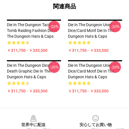
関連商品
Die In The Dungeon Tactical
Die In The Dungeon Unique
-20%
-20%
Tomb Raiding Fashion Die In
Dice/Card Motif Die In The
The Dungeon Hats & Caps
Dungeon Hats & Caps
￥311,750 - ￥333,500
￥311,750 - ￥333,500
Die In The Dungeon Dice &
Die In The Dungeon Unique
-20%
-20%
Death Graphic Die In The
Dice/Card Motif Die In The
Dungeon Hats & Caps
Dungeon Hats & Caps
￥311,750 - ￥333,500
￥311,750 - ￥333,500
Footer
世界中に配送
安心してお買い物