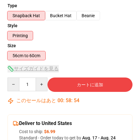
Type
Snapback Hat
Bucket Hat
Beanie
Style
Printing
Size
56cm to 60cm
サイズガイドを見る
Quantity
カートに追加
このセールはあと
00
:
58
:
54
Deliver to United States
Cost to ship:
$6.99
Standard - Order today to get by
Aug. 17 - Aug. 24