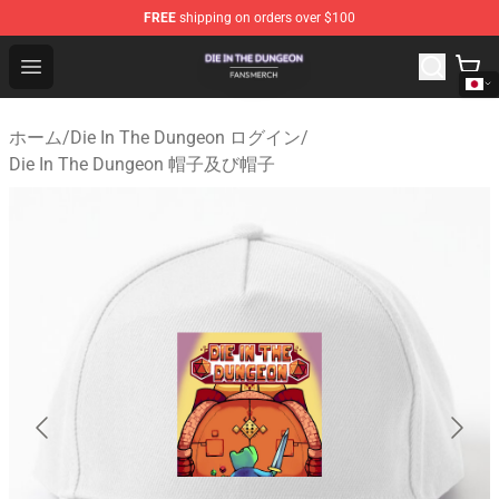
FREE
shipping on orders over $100
Die In The Dungeon Shop - Official Die In The Dungeon 
Open menu
ホーム
/
Die In The Dungeon ログイン
/
Die In The Dungeon 帽子及び帽子