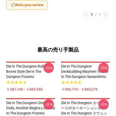
Write your review
1
/
1
最高の売り手製品
Die In The Dungeon Roll The
Die In The Dungeon
-20%
-20%
Bones Style Die In The
Deckbuilding Mayhem Tee Die
Dungeon Posters
In The Dungeon Sweatshirts
￥287,100 - ￥665,550
￥593,775 - ￥695,275
Die In The Dungeon One Run
Die In The Dungeon カードベ
-20%
-20%
Ends, Another Begins Look Die
ースのカーネーションエステ
In The Dungeon Posters
Die In The Dungeon スウェッ