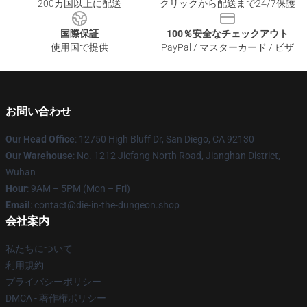
200カ国以上に配送
クリックから配送まで24/7保護
国際保証
100％安全なチェックアウト
使用国で提供
PayPal / マスターカード / ビザ
お問い合わせ
Our Head Office
: 12750 High Bluff Dr, San Diego, CA 92130
Our Warehouse
: No. 1212 Jiefang North Road, Jianghan District,
Wuhan
Hour
: 9AM – 5PM (Mon – Fri)
Email
: contact@die-in-the-dungeon.shop
会社案内
私たちについて
利用規約
プライバシーポリシー
DMCA - 著作権ポリシー