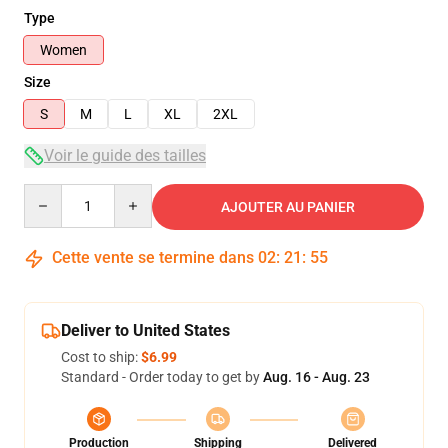
Type
Women
Size
S
M
L
XL
2XL
Voir le guide des tailles
Quantity
AJOUTER AU PANIER
Cette vente se termine dans
02
:
21
:
54
Deliver to United States
Cost to ship:
$6.99
Standard - Order today to get by
Aug. 16 - Aug. 23
Production
Shipping
Delivered