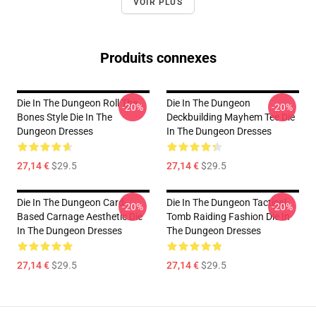
VOIR PLUS
Produits connexes
Die In The Dungeon Roll The
Die In The Dungeon
-20%
-20%
Bones Style Die In The
Deckbuilding Mayhem Tee Die
Dungeon Dresses
In The Dungeon Dresses
27,14 €
$29.5
27,14 €
$29.5
Die In The Dungeon Card-
Die In The Dungeon Tactical
-20%
-20%
Based Carnage Aesthetic Die
Tomb Raiding Fashion Die In
In The Dungeon Dresses
The Dungeon Dresses
27,14 €
$29.5
27,14 €
$29.5
Footer