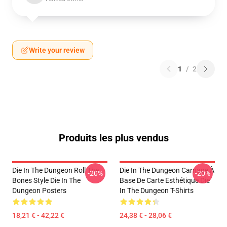
Write your review
1
/
2
Produits les plus vendus
Die In The Dungeon Roll The
Die In The Dungeon Carnage À
-20%
-20%
Bones Style Die In The
Base De Carte Esthétique Die
Dungeon Posters
In The Dungeon T-Shirts
18,21 € - 42,22 €
24,38 € - 28,06 €