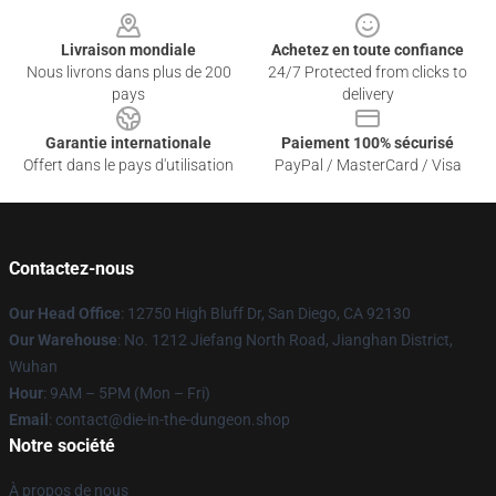
Livraison mondiale
Achetez en toute confiance
Nous livrons dans plus de 200
24/7 Protected from clicks to
pays
delivery
Garantie internationale
Paiement 100% sécurisé
Offert dans le pays d'utilisation
PayPal / MasterCard / Visa
Contactez-nous
Our Head Office
: 12750 High Bluff Dr, San Diego, CA 92130
Our Warehouse
: No. 1212 Jiefang North Road, Jianghan District,
Wuhan
Hour
: 9AM – 5PM (Mon – Fri)
Email
: contact@die-in-the-dungeon.shop
Notre société
À propos de nous