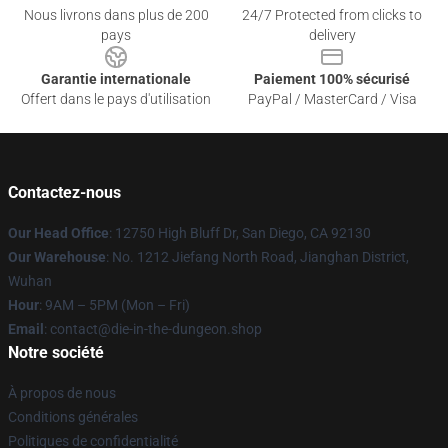
Nous livrons dans plus de 200
24/7 Protected from clicks to
pays
delivery
Garantie internationale
Paiement 100% sécurisé
Offert dans le pays d'utilisation
PayPal / MasterCard / Visa
Contactez-nous
Our Head Office
: 12750 High Bluff Dr, San Diego, CA 92130
Our Warehouse
: No. 1212 Jiefang North Road, Jianghan District,
Wuhan
Hour
: 9AM – 5PM (Mon – Fri)
Email
: contact@die-in-the-dungeon.shop
Notre société
À propos de nous
Conditions générales
Politiques de confidentialité