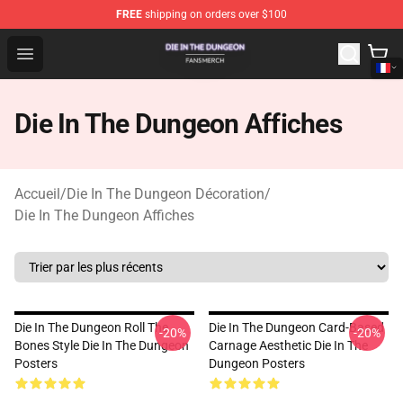
FREE
shipping on orders over $100
Die In The Dungeon Shop - Official Die In The Dungeon 
Open menu
Die In The Dungeon Affiches
Accueil
/
Die In The Dungeon Décoration
/
Die In The Dungeon Affiches
Die In The Dungeon Roll The
Die In The Dungeon Card-Based
-20%
-20%
Bones Style Die In The Dungeon
Carnage Aesthetic Die In The
Posters
Dungeon Posters