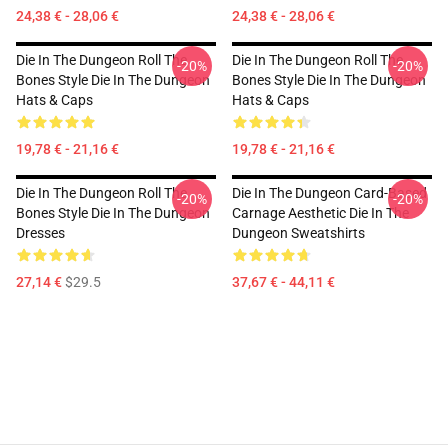
24,38 € - 28,06 €
24,38 € - 28,06 €
Die In The Dungeon Roll The
Die In The Dungeon Roll The
-20%
-20%
Bones Style Die In The Dungeon
Bones Style Die In The Dungeon
Hats & Caps
Hats & Caps
19,78 € - 21,16 €
19,78 € - 21,16 €
Die In The Dungeon Roll The
Die In The Dungeon Card-Based
-20%
-20%
Bones Style Die In The Dungeon
Carnage Aesthetic Die In The
Dresses
Dungeon Sweatshirts
27,14 €
$29.5
37,67 € - 44,11 €