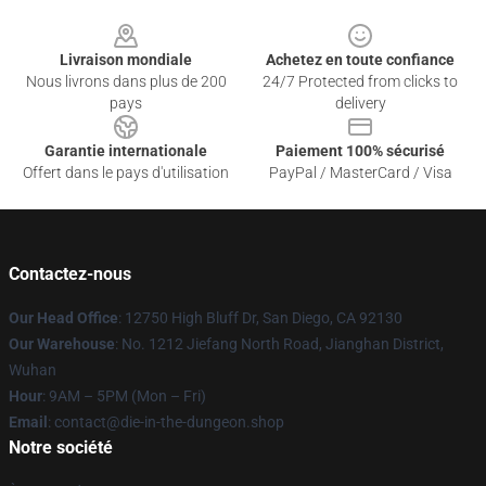
Footer
Livraison mondiale
Achetez en toute confiance
Nous livrons dans plus de 200
24/7 Protected from clicks to
pays
delivery
Garantie internationale
Paiement 100% sécurisé
Offert dans le pays d'utilisation
PayPal / MasterCard / Visa
Contactez-nous
Our Head Office
: 12750 High Bluff Dr, San Diego, CA 92130
Our Warehouse
: No. 1212 Jiefang North Road, Jianghan District,
Wuhan
Hour
: 9AM – 5PM (Mon – Fri)
Email
: contact@die-in-the-dungeon.shop
Notre société