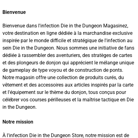
Bienvenue
Bienvenue dans l'infection Die in the Dungeon Magasinez,
votre destination en ligne dédiée à la marchandise exclusive
inspirée par le monde difficile et stratégique de l'infection au
sein Die in the Dungeon. Nous sommes une initiative de fans
dédiée à rassembler des aventuriers, des stratèges de cartes
et des plongeurs de donjon qui apprécient le mélange unique
de gameplay de type voyou et de construction de ponts.
Notre magasin offre une collection de produits curés, du
vêtement et des accessoires aux articles inspirés par la carte
et l'équipement sur le thème du donjon, tous conçus pour
célébrer vos courses périlleuses et la maîtrise tactique en Die
in the Dungeon.
Notre mission
À l'infection Die in the Dungeon Store, notre mission est de