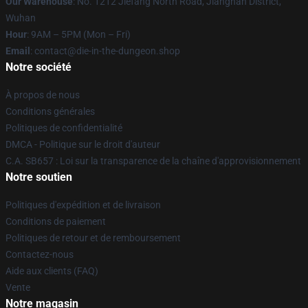
Our Warehouse
: No. 1212 Jiefang North Road, Jianghan District,
Wuhan
Hour
: 9AM – 5PM (Mon – Fri)
Email
: contact@die-in-the-dungeon.shop
Notre société
À propos de nous
Conditions générales
Politiques de confidentialité
DMCA - Politique sur le droit d'auteur
C.A. SB657 : Loi sur la transparence de la chaîne d'approvisionnement
Notre soutien
Politiques d'expédition et de livraison
Conditions de paiement
Politiques de retour et de remboursement
Contactez-nous
Aide aux clients (FAQ)
Vente
Notre magasin