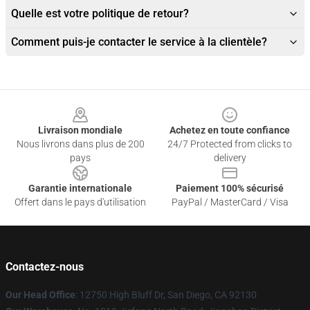
Quelle est votre politique de retour?
Comment puis-je contacter le service à la clientèle?
Footer
Livraison mondiale
Achetez en toute confiance
Nous livrons dans plus de 200
24/7 Protected from clicks to
pays
delivery
Garantie internationale
Paiement 100% sécurisé
Offert dans le pays d'utilisation
PayPal / MasterCard / Visa
Contactez-nous
Our Head Office
: 12750 High Bluff Dr, San Diego, CA 92130