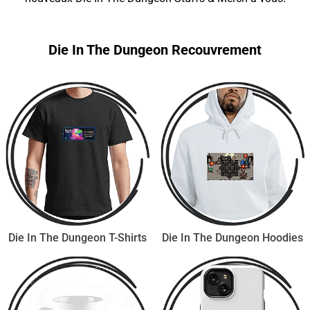
Die In The Dungeon Recouvrement
Die In The Dungeon T-Shirts
Die In The Dungeon Hoodies