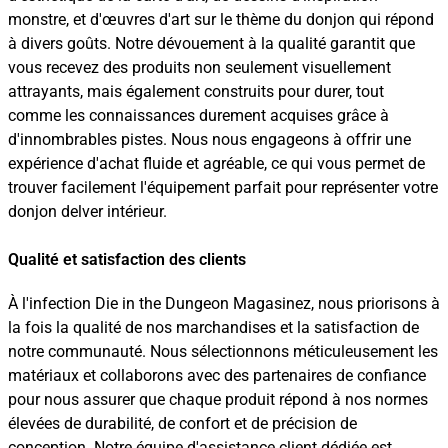
monstre, et d'œuvres d'art sur le thème du donjon qui répond
à divers goûts. Notre dévouement à la qualité garantit que
vous recevez des produits non seulement visuellement
attrayants, mais également construits pour durer, tout
comme les connaissances durement acquises grâce à
d'innombrables pistes. Nous nous engageons à offrir une
expérience d'achat fluide et agréable, ce qui vous permet de
trouver facilement l'équipement parfait pour représenter votre
donjon delver intérieur.
Qualité et satisfaction des clients
À l'infection Die in the Dungeon Magasinez, nous priorisons à
la fois la qualité de nos marchandises et la satisfaction de
notre communauté. Nous sélectionnons méticuleusement les
matériaux et collaborons avec des partenaires de confiance
pour nous assurer que chaque produit répond à nos normes
élevées de durabilité, de confort et de précision de
conception. Notre équipe d'assistance client dédiée est