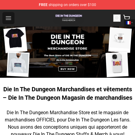
FREE
shipping on orders over $100
Die In The Dungeon Shop - Official Die In The Dungeon 
Open menu
Die In The Dungeon Marchandises et vêtements
– Die In The Dungeon Magasin de marchandises
Die In The Dungeon Marchandise Store est le magasin de
marchandises OFFICIEL pour Die In The Dungeon Les fans.
Nous avons des conceptions uniques qui apporteront de
nouveaux Die In The Dungeon Stuffs & Merch à vous!