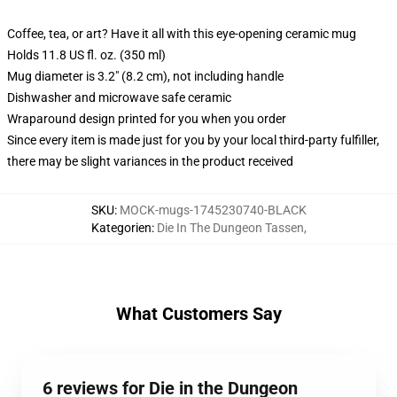
Coffee, tea, or art? Have it all with this eye-opening ceramic mug
Holds 11.8 US fl. oz. (350 ml)
Mug diameter is 3.2" (8.2 cm), not including handle
Dishwasher and microwave safe ceramic
Wraparound design printed for you when you order
Since every item is made just for you by your local third-party fulfiller,
there may be slight variances in the product received
SKU
:
MOCK-mugs-1745230740-BLACK
Kategorien
:
Die In The Dungeon Tassen
,
What Customers Say
6 reviews for Die in the Dungeon