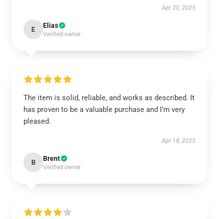
Apr 20, 2025
Elias
E
Verified owner
The item is solid, reliable, and works as described. It
has proven to be a valuable purchase and I’m very
pleased.
Apr 18, 2025
Brent
B
Verified owner