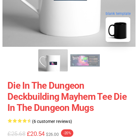
blank template
Die In The Dungeon
Deckbuilding Mayhem Tee Die
In The Dungeon Mugs
(6 customer reviews)
£25.68
£20.54
-20%
$26.00