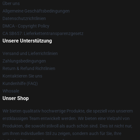
Über uns
Allgemeine Geschäftsbedingungen
Datenschutzrichtlinien
DMCA - Copyright Policy
CA SB657: Lieferkettentransparenzgesetz
Unsere Unterstützung
Versand und Lieferrichtlinien
Zahlungsbedingungen
Return & Refund Richtlinien
Kontaktieren Sie uns
Kundenhilfe (FAQ)
Whosale
Unser Shop
Wir bieten qualitativ hochwertige Produkte, die speziell von unserem
erstklassigen Team entwickelt werden. Wir bieten eine Vielzahl von
Produkten, die sowohl stilvoll als auch schön sind. Dies ist nicht nur,
um Ihren individuellen Stil zu zeigen, sondern auch für Sie, Ihre