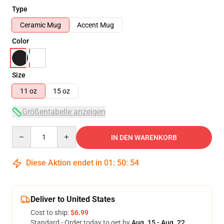
Type
Ceramic Mug
Accent Mug
Color
Size
11 oz
15 oz
Größentabelle anzeigen
Quantity
IN DEN WARENKORB
Diese Aktion endet in
01
:
50
:
54
Deliver to United States
Cost to ship:
$6.99
Standard - Order today to get by
Aug. 15 - Aug. 22