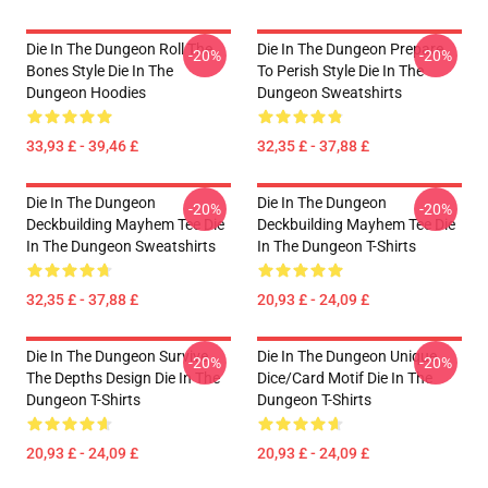
Die In The Dungeon Roll The
Die In The Dungeon Prepare
-20%
-20%
Bones Style Die In The
To Perish Style Die In The
Dungeon Hoodies
Dungeon Sweatshirts
33,93 £ - 39,46 £
32,35 £ - 37,88 £
Die In The Dungeon
Die In The Dungeon
-20%
-20%
Deckbuilding Mayhem Tee Die
Deckbuilding Mayhem Tee Die
In The Dungeon Sweatshirts
In The Dungeon T-Shirts
32,35 £ - 37,88 £
20,93 £ - 24,09 £
Die In The Dungeon Survive
Die In The Dungeon Unique
-20%
-20%
The Depths Design Die In The
Dice/Card Motif Die In The
Dungeon T-Shirts
Dungeon T-Shirts
20,93 £ - 24,09 £
20,93 £ - 24,09 £