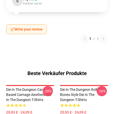
S
Verified owner
Write your review
1
/
1
Beste Verkäufer Produkte
Die In The Dungeon Card-
Die In The Dungeon Roll The
-20%
-20%
Based Carnage Aesthetic Die
Bones Style Die In The
In The Dungeon T-Shirts
Dungeon T-Shirts
20,93 £ - 24,09 £
20,93 £ - 24,09 £