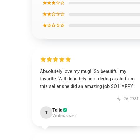
★★★☆☆
★★☆☆☆
★☆☆☆☆
Absolutely love my mug!! So beautiful my
favorite. Will definitely be ordering again from
this seller she did an amazing job SO HAPPY
Apr 20, 2025
Talia
T
Verified owner