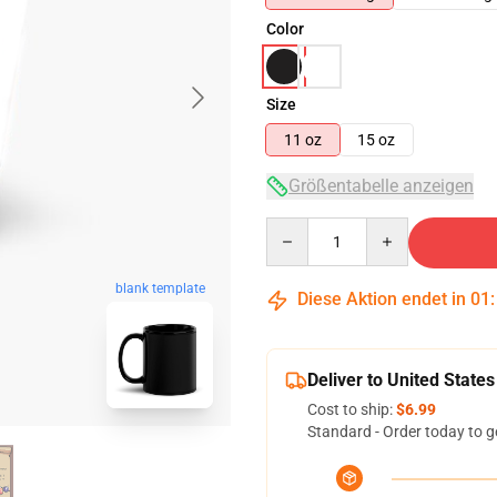
Color
Size
11 oz
15 oz
Größentabelle anzeigen
Quantity
blank template
Diese Aktion endet in
01
Deliver to United States
Cost to ship:
$6.99
Standard - Order today to g