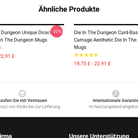
Ähnliche Produkte
-20%
e Dungeon Unique Dice/Card
Die In The Dungeon Card-Ba
 In The Dungeon Mugs
Carnage Aesthetic Die In Th
Mugs
22,91 £
19,75 £ - 22,91 £
aufen Sie mit Vertrauen
Internationale Garanti
utz von Klicks bis zur Lieferung
Im Nutzungsland angebo
irma
Unsere Unterstützung