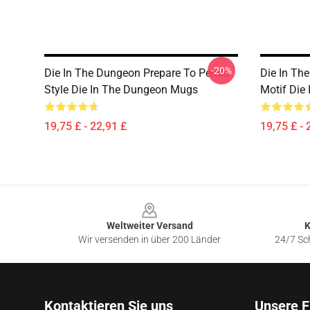
-20%
Die In The Dungeon Prepare To Perish
Die In Th
Style Die In The Dungeon Mugs
Motif Die
19,75 £ - 22,91 £
19,75 £ - 
Footer
Weltweiter Versand
K
Wir versenden in über 200 Länder
24/7 Sch
Kontaktieren Sie uns
Unsere F