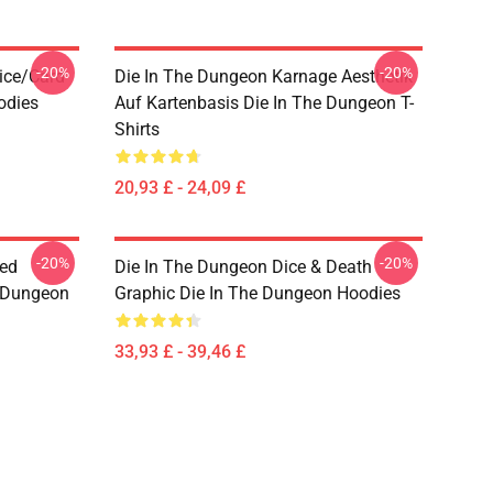
-20%
-20%
ice/Card
Die In The Dungeon Karnage Aesthetik
odies
Auf Kartenbasis Die In The Dungeon T-
Shirts
20,93 £ - 24,09 £
-20%
-20%
sed
Die In The Dungeon Dice & Death
e Dungeon
Graphic Die In The Dungeon Hoodies
33,93 £ - 39,46 £