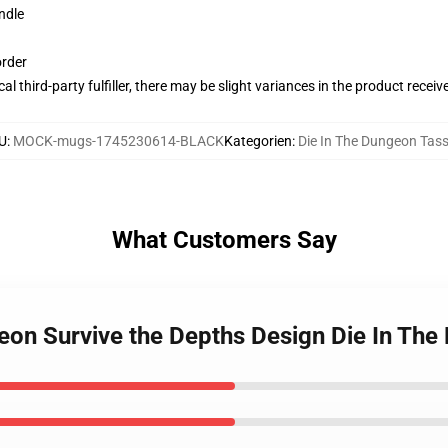
ndle
order
al third-party fulfiller, there may be slight variances in the product receiv
U
:
MOCK-mugs-1745230614-BLACK
Kategorien
:
Die In The Dungeon Tas
What Customers Say
ngeon Survive the Depths Design Die In T