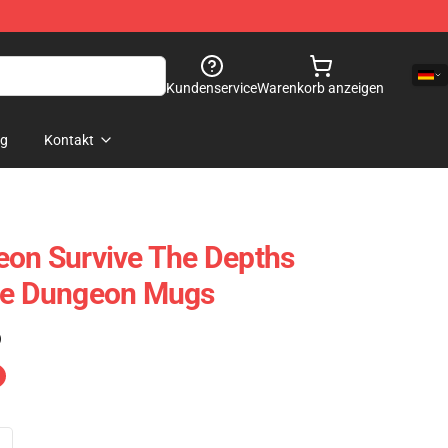
Kundenservice
Warenkorb anzeigen
og
Kontakt
eon Survive The Depths
The Dungeon Mugs
)