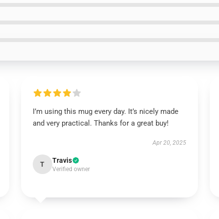
I’m using this mug every day. It’s nicely made
and very practical. Thanks for a great buy!
Apr 20, 2025
Travis
T
Verified owner