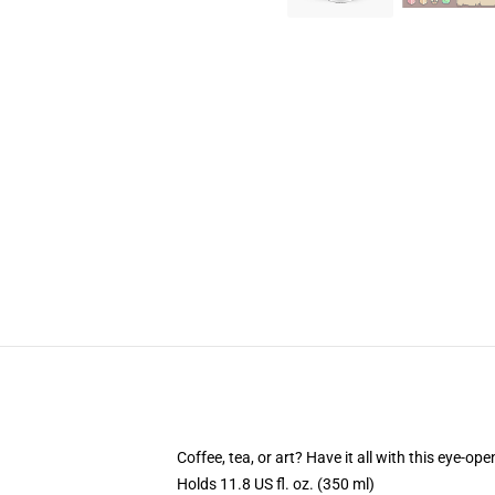
Coffee, tea, or art? Have it all with this eye-o
Holds 11.8 US fl. oz. (350 ml)