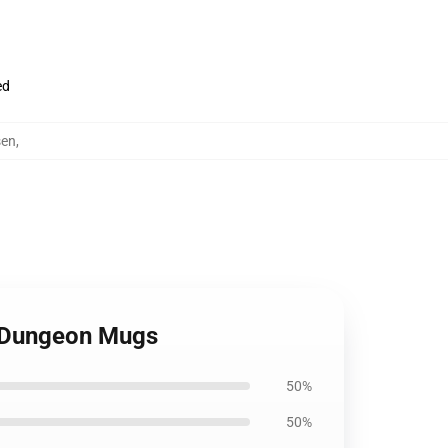
ed
sen
,
he Dungeon Mugs
50%
50%