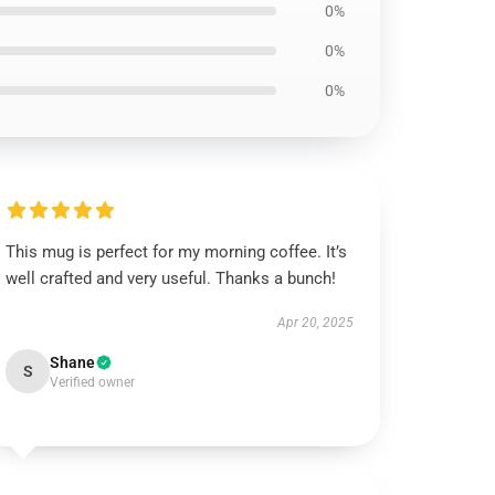
0%
0%
0%
This mug is perfect for my morning coffee. It’s
well crafted and very useful. Thanks a bunch!
Apr 20, 2025
Shane
S
Verified owner