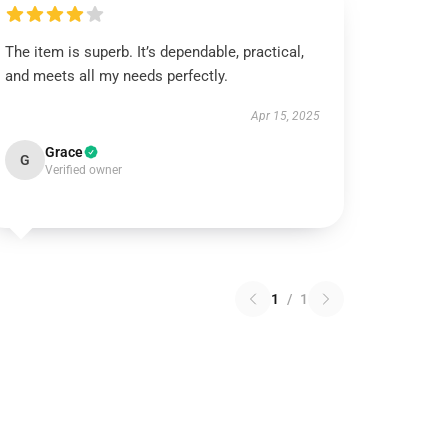
The item is superb. It’s dependable, practical,
and meets all my needs perfectly.
Apr 15, 2025
Grace
G
Verified owner
1
/
1