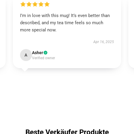
I’m in love with this mug! It’s even better than
described, and my tea time feels so much
more special now.
Apr 16, 2025
Asher
A
Verified owner
Beste Verkäufer Produkte