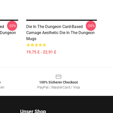
-20%
-20%
sed
Die In The Dungeon Card-Based
e Dungeon
Carnage Aesthetic Die In The Dungeon
Mugs
19,75 £ - 22,91 £
e
100% Sicherer Checkout
ten
PayPal / MasterCard / Visa
Unser Shop