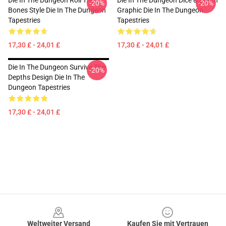
Die In The Dungeon Roll The
Die In The Dungeon Dice & Death
-20%
-20%
Bones Style Die In The Dungeon
Graphic Die In The Dungeon
Tapestries
Tapestries
17,30 £ - 24,01 £
17,30 £ - 24,01 £
Die In The Dungeon Survive The
-20%
Depths Design Die In The
Dungeon Tapestries
17,30 £ - 24,01 £
Footer
Weltweiter Versand
Kaufen Sie mit Vertrauen