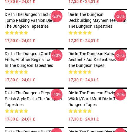
17,30 £ - 24,01 £
17,30 £ - 24,01 £
Die In The Dungeon Tactical
Die In The Dungeon
-20%
-20%
Tomb Raiding Fashion Die In
Deckbuilding Mayhem Tee Die In
The Dungeon Tapestries
The Dungeon Tapestries
17,30 £ - 24,01 £
17,30 £ - 24,01 £
Die In The Dungeon One Run
Die In The Dungeon Karnage
-20%
-20%
Ends, Another Begins Look Die
Aesthetik Auf Kartenbasis Die In
In The Dungeon Tapestries
The Dungeon Tapes
17,30 £ - 24,01 £
17,30 £ - 24,01 £
Die In The Dungeon Prepare To
Die In The Dungeon Einzigartige
-20%
-20%
Perish Style Die In The Dungeon
Würfel/Card Motif Die In The
Tapestries
Dungeon Tapes
17,30 £ - 24,01 £
17,30 £ - 24,01 £