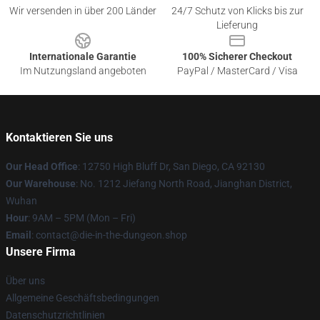
Wir versenden in über 200 Länder
24/7 Schutz von Klicks bis zur
Lieferung
Internationale Garantie
100% Sicherer Checkout
Im Nutzungsland angeboten
PayPal / MasterCard / Visa
Kontaktieren Sie uns
Our Head Office
: 12750 High Bluff Dr, San Diego, CA 92130
Our Warehouse
: No. 1212 Jiefang North Road, Jianghan District,
Wuhan
Hour
: 9AM – 5PM (Mon – Fri)
Email
: contact@die-in-the-dungeon.shop
Unsere Firma
Über uns
Allgemeine Geschäftsbedingungen
Datenschutzrichtlinien