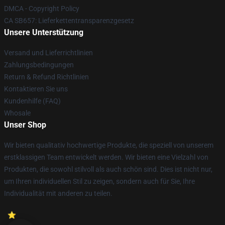
DMCA - Copyright Policy
CA SB657: Lieferkettentransparenzgesetz
Unsere Unterstützung
Versand und Lieferrichtlinien
Zahlungsbedingungen
Return & Refund Richtlinien
Kontaktieren Sie uns
Kundenhilfe (FAQ)
Whosale
Unser Shop
Wir bieten qualitativ hochwertige Produkte, die speziell von unserem
erstklassigen Team entwickelt werden. Wir bieten eine Vielzahl von
Produkten, die sowohl stilvoll als auch schön sind. Dies ist nicht nur,
um Ihren individuellen Stil zu zeigen, sondern auch für Sie, Ihre
Individualität mit anderen zu teilen.