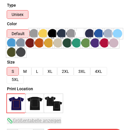
Type
Unisex
Color
Default
Size
S
M
L
XL
2XL
3XL
4XL
5XL
Print Location
Größentabelle anzeigen