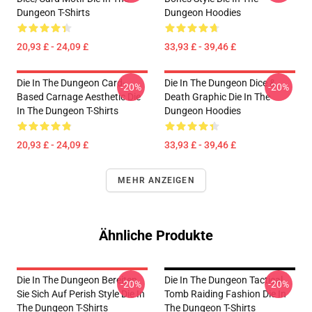
Dungeon T-Shirts
Dungeon Hoodies
20,93 £ - 24,09 £
33,93 £ - 39,46 £
Die In The Dungeon Card-
Die In The Dungeon Dice &
-20%
-20%
Based Carnage Aesthetic Die
Death Graphic Die In The
In The Dungeon T-Shirts
Dungeon Hoodies
20,93 £ - 24,09 £
33,93 £ - 39,46 £
MEHR ANZEIGEN
Ähnliche Produkte
Die In The Dungeon Bereiten
Die In The Dungeon Tactical
-20%
-20%
Sie Sich Auf Perish Style Die In
Tomb Raiding Fashion Die In
The Dungeon T-Shirts
The Dungeon T-Shirts