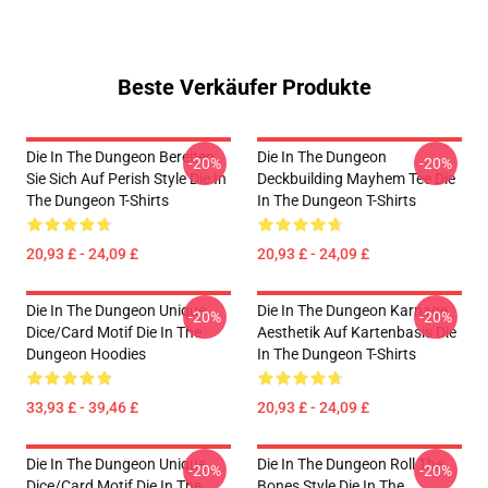
Beste Verkäufer Produkte
Die In The Dungeon Bereiten
Die In The Dungeon
-20%
-20%
Sie Sich Auf Perish Style Die In
Deckbuilding Mayhem Tee Die
The Dungeon T-Shirts
In The Dungeon T-Shirts
20,93 £ - 24,09 £
20,93 £ - 24,09 £
Die In The Dungeon Unique
Die In The Dungeon Karnage
-20%
-20%
Dice/Card Motif Die In The
Aesthetik Auf Kartenbasis Die
Dungeon Hoodies
In The Dungeon T-Shirts
33,93 £ - 39,46 £
20,93 £ - 24,09 £
Die In The Dungeon Unique
Die In The Dungeon Roll The
-20%
-20%
Dice/Card Motif Die In The
Bones Style Die In The