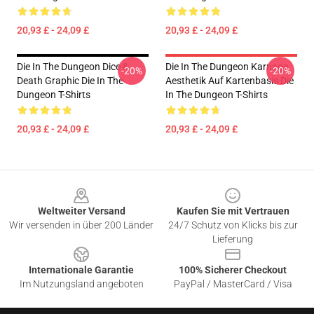
20,93 £ - 24,09 £
20,93 £ - 24,09 £
Die In The Dungeon Dice &
Die In The Dungeon Karnage
-20%
-20%
Death Graphic Die In The
Aesthetik Auf Kartenbasis Die
Dungeon T-Shirts
In The Dungeon T-Shirts
20,93 £ - 24,09 £
20,93 £ - 24,09 £
Footer
Weltweiter Versand
Kaufen Sie mit Vertrauen
Wir versenden in über 200 Länder
24/7 Schutz von Klicks bis zur
Lieferung
Internationale Garantie
100% Sicherer Checkout
Im Nutzungsland angeboten
PayPal / MasterCard / Visa