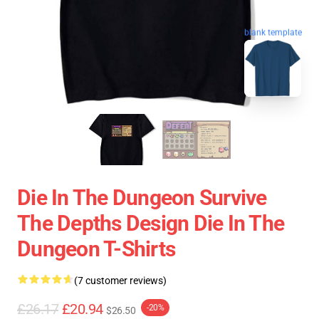
blank template
Die In The Dungeon Survive
The Depths Design Die In The
Dungeon T-Shirts
(7 customer reviews)
£26.17
£20.94
-20%
$26.50