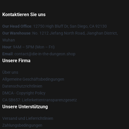
Kontaktieren Sie uns
Our Head Office
: 12750 High Bluff Dr, San Diego, CA 92130
Our Warehouse
: No. 1212 Jiefang North Road, Jianghan District,
Wuhan
Hour
: 9AM – 5PM (Mon – Fri)
Email
: contact@die-in-the-dungeon.shop
Unsere Firma
Über uns
Allgemeine Geschäftsbedingungen
Datenschutzrichtlinien
DMCA - Copyright Policy
CA SB657: Lieferkettentransparenzgesetz
Unsere Unterstützung
Versand und Lieferrichtlinien
Zahlungsbedingungen