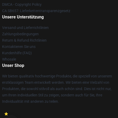
DMCA - Copyright Policy
CA SB657: Lieferkettentransparenzgesetz
Unsere Unterstützung
Versand und Lieferrichtlinien
Zahlungsbedingungen
Return & Refund Richtlinien
Kontaktieren Sie uns
Kundenhilfe (FAQ)
Whosale
Unser Shop
Wir bieten qualitativ hochwertige Produkte, die speziell von unserem
erstklassigen Team entwickelt werden. Wir bieten eine Vielzahl von
Produkten, die sowohl stilvoll als auch schön sind. Dies ist nicht nur,
um Ihren individuellen Stil zu zeigen, sondern auch für Sie, Ihre
Individualität mit anderen zu teilen.