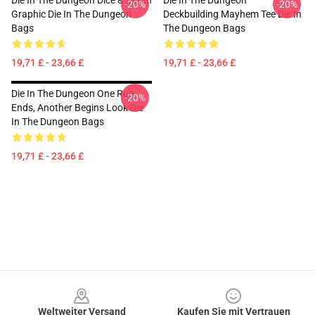
Die In The Dungeon Dice & Death
Die In The Dungeon
-20%
-20%
Graphic Die In The Dungeon
Deckbuilding Mayhem Tee Die In
Bags
The Dungeon Bags
19,71 £ - 23,66 £
19,71 £ - 23,66 £
Die In The Dungeon One Run
-20%
Ends, Another Begins Look Die
In The Dungeon Bags
19,71 £ - 23,66 £
Footer
Weltweiter Versand
Kaufen Sie mit Vertrauen