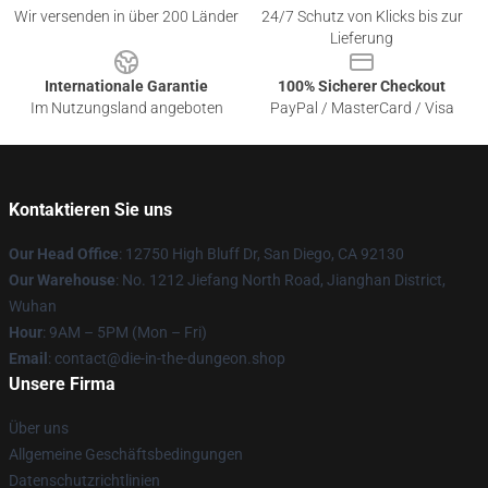
Wir versenden in über 200 Länder
24/7 Schutz von Klicks bis zur
Lieferung
Internationale Garantie
100% Sicherer Checkout
Im Nutzungsland angeboten
PayPal / MasterCard / Visa
Kontaktieren Sie uns
Our Head Office
: 12750 High Bluff Dr, San Diego, CA 92130
Our Warehouse
: No. 1212 Jiefang North Road, Jianghan District,
Wuhan
Hour
: 9AM – 5PM (Mon – Fri)
Email
: contact@die-in-the-dungeon.shop
Unsere Firma
Über uns
Allgemeine Geschäftsbedingungen
Datenschutzrichtlinien