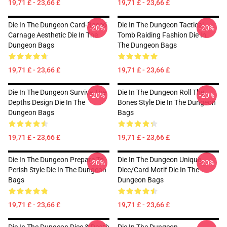
19,71 £ - 23,66 £
19,71 £ - 23,66 £
Die In The Dungeon Card-Based
Die In The Dungeon Tactical
-20%
-20%
Carnage Aesthetic Die In The
Tomb Raiding Fashion Die In
Dungeon Bags
The Dungeon Bags
19,71 £ - 23,66 £
19,71 £ - 23,66 £
Die In The Dungeon Survive The
Die In The Dungeon Roll The
-20%
-20%
Depths Design Die In The
Bones Style Die In The Dungeon
Dungeon Bags
Bags
19,71 £ - 23,66 £
19,71 £ - 23,66 £
Die In The Dungeon Prepare To
Die In The Dungeon Unique
-20%
-20%
Perish Style Die In The Dungeon
Dice/Card Motif Die In The
Bags
Dungeon Bags
19,71 £ - 23,66 £
19,71 £ - 23,66 £