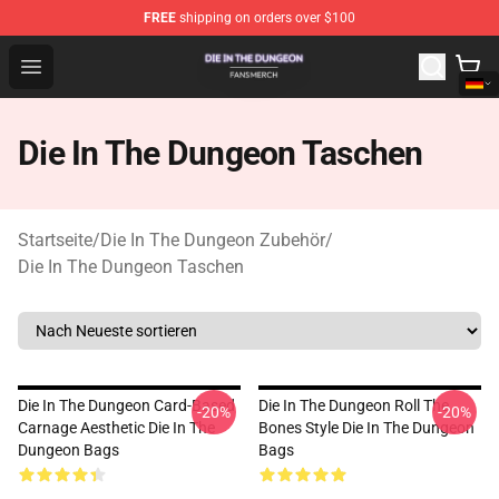
FREE
shipping on orders over $100
Die In The Dungeon Shop - Official Die In The Dungeon 
Open menu
Die In The Dungeon Taschen
Startseite
/
Die In The Dungeon Zubehör
/
Die In The Dungeon Taschen
Die In The Dungeon Card-Based
Die In The Dungeon Roll The
-20%
-20%
Carnage Aesthetic Die In The
Bones Style Die In The Dungeon
Dungeon Bags
Bags