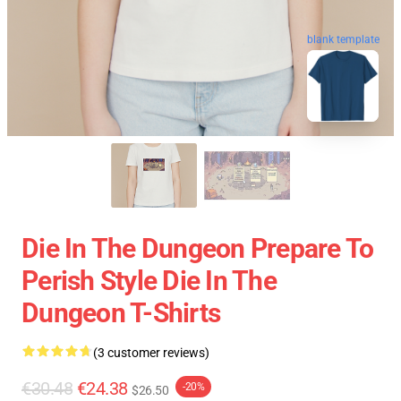
blank template
Die In The Dungeon Prepare To
Perish Style Die In The
Dungeon T-Shirts
(3 customer reviews)
€30.48
€24.38
-20%
$26.50