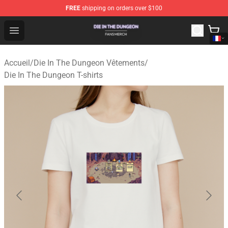
FREE
shipping on orders over $100
Die In The Dungeon Shop - Official Die In The Dungeon 
Open menu
Accueil
/
Die In The Dungeon Vêtements
/
Die In The Dungeon T-shirts