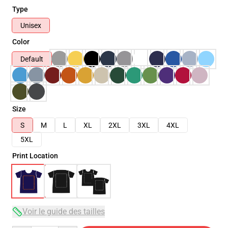
Type
Unisex
Color
Default
Size
S
M
L
XL
2XL
3XL
4XL
5XL
Print Location
Voir le guide des tailles