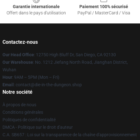
Garantie internationale
Paiement 100% sécurisé
Offert dans le pays d'utilisation
PayPal / MasterCard / Visa
Contactez-nous
Our Head Office
: 12750 High Bluff Dr, San Diego, CA 92130
Our Warehouse
: No. 1212 Jiefang North Road, Jianghan District,
Wuhan
Hour
: 9AM – 5PM (Mon – Fri)
Email
: contact@die-in-the-dungeon.shop
Notre société
À propos de nous
Conditions générales
Politiques de confidentialité
DMCA - Politique sur le droit d'auteur
C.A. SB657 : Loi sur la transparence de la chaîne d'approvisionnement