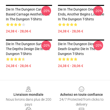
Die In The Dungeon Card-
Die In The Dungeon One Run
-20%
-20%
Based Carnage Aesthetic Die
Ends, Another Begins Look Die
In The Dungeon T-Shirts
In The Dungeon T-Shirts
24,38 € - 28,06 €
24,38 € - 28,06 €
Die In The Dungeon Survive
Die In The Dungeon Dice &
-20%
-20%
The Depths Design Die In The
Death Graphic Die In The
Dungeon T-Shirts
Dungeon T-Shirts
24,38 € - 28,06 €
24,38 € - 28,06 €
Footer
Livraison mondiale
Achetez en toute confiance
Nous livrons dans plus de 200
24/7 Protected from clicks to
pays
delivery