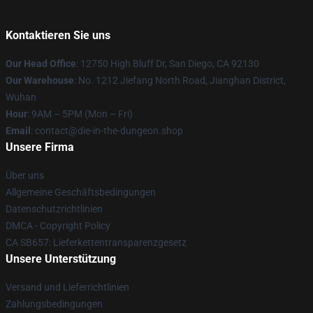
Kontaktieren Sie uns
Our Head Office
: 12750 High Bluff Dr, San Diego, CA 92130
Our Warehouse
: No. 1212 Jiefang North Road, Jianghan District,
Wuhan
Hour
: 9AM – 5PM (Mon – Fri)
Email
: contact@die-in-the-dungeon.shop
Unsere Firma
Über uns
Allgemeine Geschäftsbedingungen
Datenschutzrichtlinien
DMCA - Copyright Policy
CA SB657: Lieferkettentransparenzgesetz
Unsere Unterstützung
Versand und Lieferrichtlinien
Zahlungsbedingungen