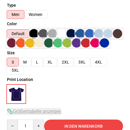
Type
Men
Women
Color
Default
Size
S
M
L
XL
2XL
3XL
4XL
5XL
Print Location
Größentabelle anzeigen
Quantity
IN DEN WARENKORB