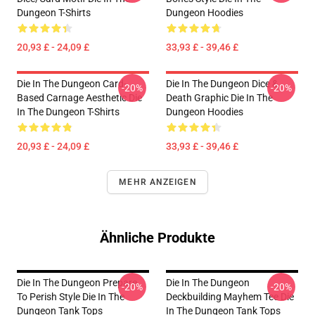
Dungeon T-Shirts
Dungeon Hoodies
20,93 £ - 24,09 £
33,93 £ - 39,46 £
Die In The Dungeon Card-
Die In The Dungeon Dice &
-20%
-20%
Based Carnage Aesthetic Die
Death Graphic Die In The
In The Dungeon T-Shirts
Dungeon Hoodies
20,93 £ - 24,09 £
33,93 £ - 39,46 £
MEHR ANZEIGEN
Ähnliche Produkte
Die In The Dungeon Prepare
Die In The Dungeon
-20%
-20%
To Perish Style Die In The
Deckbuilding Mayhem Tee Die
Dungeon Tank Tops
In The Dungeon Tank Tops