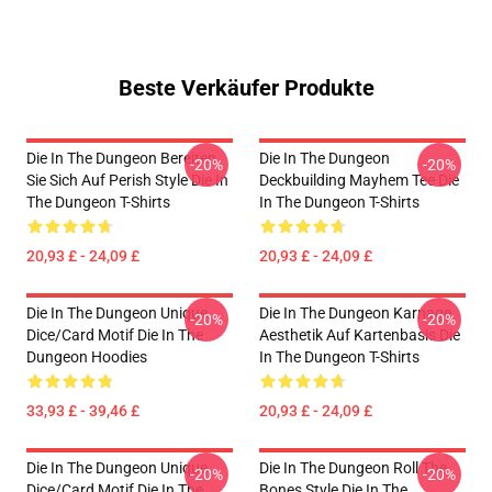
Beste Verkäufer Produkte
Die In The Dungeon Bereiten
Die In The Dungeon
-20%
-20%
Sie Sich Auf Perish Style Die In
Deckbuilding Mayhem Tee Die
The Dungeon T-Shirts
In The Dungeon T-Shirts
20,93 £ - 24,09 £
20,93 £ - 24,09 £
Die In The Dungeon Unique
Die In The Dungeon Karnage
-20%
-20%
Dice/Card Motif Die In The
Aesthetik Auf Kartenbasis Die
Dungeon Hoodies
In The Dungeon T-Shirts
33,93 £ - 39,46 £
20,93 £ - 24,09 £
Die In The Dungeon Unique
Die In The Dungeon Roll The
-20%
-20%
Dice/Card Motif Die In The
Bones Style Die In The