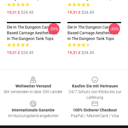
19,31 £
$24.45
19,31 £
$24.45
Die In The Dungeon Card-
Die In The Dungeon Card-
-20%
-20%
Based Carnage Aesthetic Die
Based Carnage Aesthetic Die
In The Dungeon Tank Tops
In The Dungeon Tank Tops
19,31 £
$24.45
19,31 £
$24.45
Footer
Weltweiter Versand
Kaufen Sie mit Vertrauen
Wir versenden in über 200 Länder
24/7 Schutz von Klicks bis zur
Lieferung
Internationale Garantie
100% Sicherer Checkout
Im Nutzungsland angeboten
PayPal / MasterCard / Visa