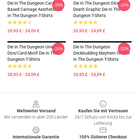
Die In The Dungeon Card-
Die In The Dungeon Dice &
-20%
-20%
Based Carnage Aesthetic Die
Death Graphic Die In The
In The Dungeon T-Shirts
Dungeon T-Shirts
20,93 £ - 24,09 £
20,93 £ - 24,09 £
Die In The Dungeon Unique
Die In The Dungeon
-20%
-20%
Dice/Card Motif Die In The
Deckbuilding Mayhem Tee Die
Dungeon T-Shirts
In The Dungeon T-Shirts
20,93 £ - 24,09 £
20,93 £ - 24,09 £
Footer
Weltweiter Versand
Kaufen Sie mit Vertrauen
Wir versenden in über 200 Länder
24/7 Schutz von Klicks bis zur
Lieferung
Internationale Garantie
100% Sicherer Checkout