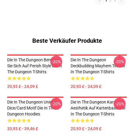
1
/
1
Beste Verkäufer Produkte
Die In The Dungeon Bereiten
Die In The Dungeon
-20%
-20%
Sie Sich Auf Perish Style Die In
Deckbuilding Mayhem Tee Die
The Dungeon T-Shirts
In The Dungeon T-Shirts
20,93 £ - 24,09 £
20,93 £ - 24,09 £
Die In The Dungeon Unique
Die In The Dungeon Karnage
-20%
-20%
Dice/Card Motif Die In The
Aesthetik Auf Kartenbasis Die
Dungeon Hoodies
In The Dungeon T-Shirts
33,93 £ - 39,46 £
20,93 £ - 24,09 £