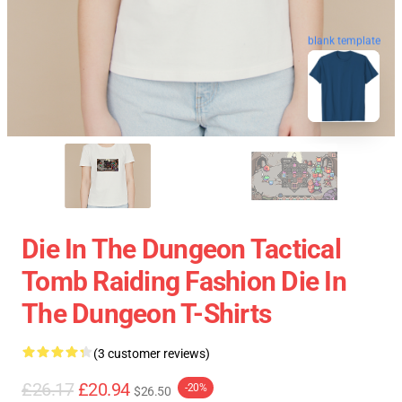
blank template
Die In The Dungeon Tactical
Tomb Raiding Fashion Die In
The Dungeon T-Shirts
(3 customer reviews)
£26.17
£20.94
-20%
$26.50