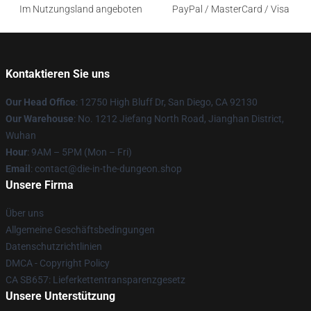
Im Nutzungsland angeboten
PayPal / MasterCard / Visa
Kontaktieren Sie uns
Our Head Office
: 12750 High Bluff Dr, San Diego, CA 92130
Our Warehouse
: No. 1212 Jiefang North Road, Jianghan District,
Wuhan
Hour
: 9AM – 5PM (Mon – Fri)
Email
: contact@die-in-the-dungeon.shop
Unsere Firma
Über uns
Allgemeine Geschäftsbedingungen
Datenschutzrichtlinien
DMCA - Copyright Policy
CA SB657: Lieferkettentransparenzgesetz
Unsere Unterstützung