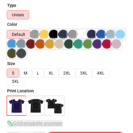
Type
Unisex
Color
Default
Size
S
M
L
XL
2XL
3XL
4XL
5XL
Print Location
Größentabelle anzeigen