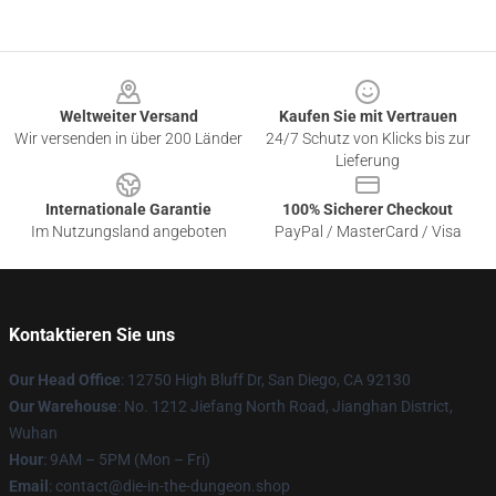
Footer
Weltweiter Versand
Kaufen Sie mit Vertrauen
Wir versenden in über 200 Länder
24/7 Schutz von Klicks bis zur
Lieferung
Internationale Garantie
100% Sicherer Checkout
Im Nutzungsland angeboten
PayPal / MasterCard / Visa
Kontaktieren Sie uns
Our Head Office
: 12750 High Bluff Dr, San Diego, CA 92130
Our Warehouse
: No. 1212 Jiefang North Road, Jianghan District,
Wuhan
Hour
: 9AM – 5PM (Mon – Fri)
Email
: contact@die-in-the-dungeon.shop