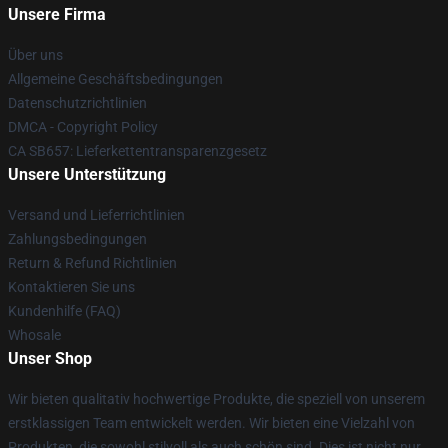
Unsere Firma
Über uns
Allgemeine Geschäftsbedingungen
Datenschutzrichtlinien
DMCA - Copyright Policy
CA SB657: Lieferkettentransparenzgesetz
Unsere Unterstützung
Versand und Lieferrichtlinien
Zahlungsbedingungen
Return & Refund Richtlinien
Kontaktieren Sie uns
Kundenhilfe (FAQ)
Whosale
Unser Shop
Wir bieten qualitativ hochwertige Produkte, die speziell von unserem
erstklassigen Team entwickelt werden. Wir bieten eine Vielzahl von
Produkten, die sowohl stilvoll als auch schön sind. Dies ist nicht nur,