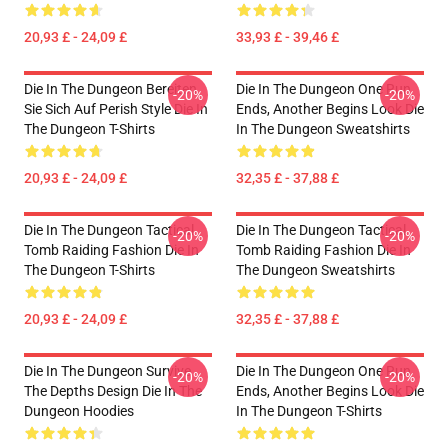
20,93 £ - 24,09 £
33,93 £ - 39,46 £
Die In The Dungeon Bereiten
Die In The Dungeon One Run
-20%
-20%
Sie Sich Auf Perish Style Die In
Ends, Another Begins Look Die
The Dungeon T-Shirts
In The Dungeon Sweatshirts
20,93 £ - 24,09 £
32,35 £ - 37,88 £
Die In The Dungeon Tactical
Die In The Dungeon Tactical
-20%
-20%
Tomb Raiding Fashion Die In
Tomb Raiding Fashion Die In
The Dungeon T-Shirts
The Dungeon Sweatshirts
20,93 £ - 24,09 £
32,35 £ - 37,88 £
Die In The Dungeon Survive
Die In The Dungeon One Run
-20%
-20%
The Depths Design Die In The
Ends, Another Begins Look Die
Dungeon Hoodies
In The Dungeon T-Shirts