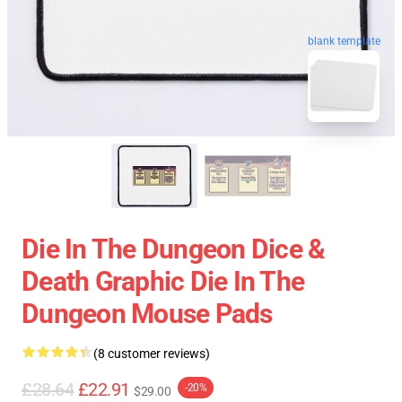
blank template
Die In The Dungeon Dice &
Death Graphic Die In The
Dungeon Mouse Pads
(8 customer reviews)
£28.64
£22.91
-20%
$29.00