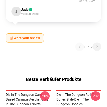
Apr 16, 2025
Jade
J
Verified owner
Write your review
1
/
2
Beste Verkäufer Produkte
Die In The Dungeon Card-
Die In The Dungeon Roll The
-20%
-20%
Based Carnage Aesthetic Die
Bones Style Die In The
In The Dungeon T-Shirts
Dungeon Hoodies