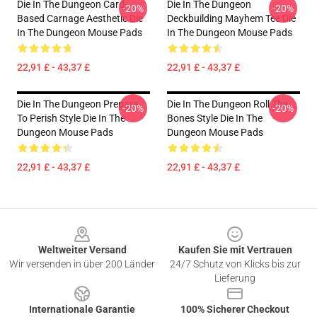
Die In The Dungeon Card-
Die In The Dungeon
-20%
-20%
Based Carnage Aesthetic Die
Deckbuilding Mayhem Tee Die
In The Dungeon Mouse Pads
In The Dungeon Mouse Pads
22,91 £ - 43,37 £
22,91 £ - 43,37 £
Die In The Dungeon Prepare
Die In The Dungeon Roll The
-20%
-20%
To Perish Style Die In The
Bones Style Die In The
Dungeon Mouse Pads
Dungeon Mouse Pads
22,91 £ - 43,37 £
22,91 £ - 43,37 £
Footer
Weltweiter Versand
Kaufen Sie mit Vertrauen
Wir versenden in über 200 Länder
24/7 Schutz von Klicks bis zur
Lieferung
Internationale Garantie
100% Sicherer Checkout