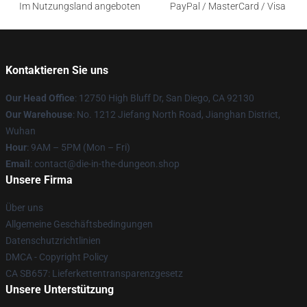
Im Nutzungsland angeboten
PayPal / MasterCard / Visa
Kontaktieren Sie uns
Our Head Office
: 12750 High Bluff Dr, San Diego, CA 92130
Our Warehouse
: No. 1212 Jiefang North Road, Jianghan District,
Wuhan
Hour
: 9AM – 5PM (Mon – Fri)
Email
: contact@die-in-the-dungeon.shop
Unsere Firma
Über uns
Allgemeine Geschäftsbedingungen
Datenschutzrichtlinien
DMCA - Copyright Policy
CA SB657: Lieferkettentransparenzgesetz
Unsere Unterstützung