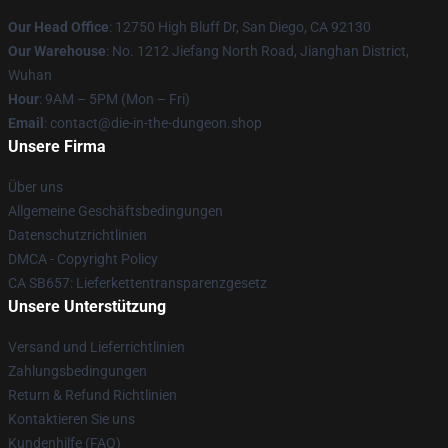
Our Head Office
: 12750 High Bluff Dr, San Diego, CA 92130
Our Warehouse
: No. 1212 Jiefang North Road, Jianghan District,
Wuhan
Hour
: 9AM – 5PM (Mon – Fri)
Email
: contact@die-in-the-dungeon.shop
Unsere Firma
Über uns
Allgemeine Geschäftsbedingungen
Datenschutzrichtlinien
DMCA - Copyright Policy
CA SB657: Lieferkettentransparenzgesetz
Unsere Unterstützung
Versand und Lieferrichtlinien
Zahlungsbedingungen
Return & Refund Richtlinien
Kontaktieren Sie uns
Kundenhilfe (FAQ)