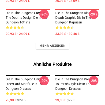
20,93 £ - 24,09 £
20,93 £ - 24,09 £
Die In The Dungeon Survive
Die In The Dungeon Dice &
-20%
-20%
The Depths Design Die In The
Death Graphic Die In The
Dungeon T-Shirts
Dungeon Kapuzen
20,93 £ - 24,09 £
33,93 £ - 39,46 £
MEHR ANZEIGEN
Ähnliche Produkte
Die In The Dungeon Unique
Die In The Dungeon Prepare
-20%
-20%
Dice/Card Motif Die In The
To Perish Style Die In The
Dungeon Dresses
Dungeon Dresses
23,30 £
$29.5
23,30 £
$29.5