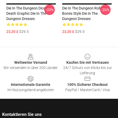
Die In The Dungeon Dice &
Die In The Dungeon Roll The
-20%
-20%
Death Graphic Die In The
Bones Style Die In The
Dungeon Dresses
Dungeon Dresses
23,30 £
$29.5
23,30 £
$29.5
Footer
Weltweiter Versand
Kaufen Sie mit Vertrauen
Wir versenden in über 200 Länder
24/7 Schutz von Klicks bis zur
Lieferung
Internationale Garantie
100% Sicherer Checkout
Im Nutzungsland angeboten
PayPal / MasterCard / Visa
Kontaktieren Sie uns