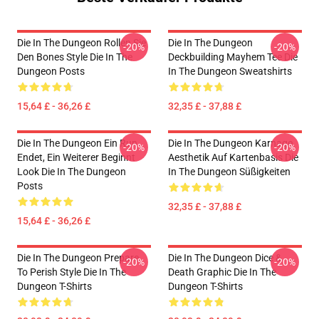
Die In The Dungeon Rollen Sie
Die In The Dungeon
-20%
-20%
Den Bones Style Die In The
Deckbuilding Mayhem Tee Die
Dungeon Posts
In The Dungeon Sweatshirts
15,64 £ - 36,26 £
32,35 £ - 37,88 £
Die In The Dungeon Ein Run
Die In The Dungeon Karnage
-20%
-20%
Endet, Ein Weiterer Beginnt
Aesthetik Auf Kartenbasis Die
Look Die In The Dungeon
In The Dungeon Süßigkeiten
Posts
32,35 £ - 37,88 £
15,64 £ - 36,26 £
Die In The Dungeon Prepare
Die In The Dungeon Dice &
-20%
-20%
To Perish Style Die In The
Death Graphic Die In The
Dungeon T-Shirts
Dungeon T-Shirts