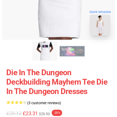
blank template
Die In The Dungeon
Deckbuilding Mayhem Tee Die
In The Dungeon Dresses
(3 customer reviews)
£29.13
£23.31
-20%
$29.50