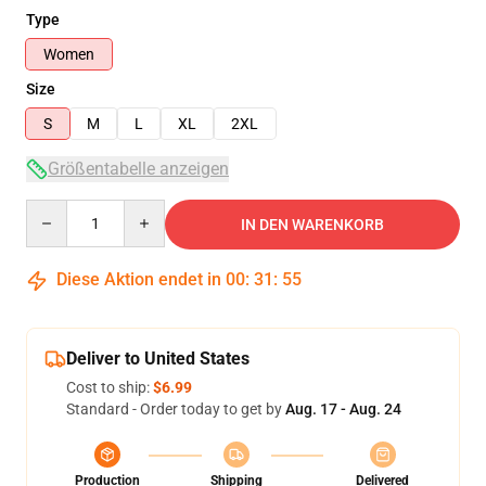
Type
Women
Size
S
M
L
XL
2XL
Größentabelle anzeigen
Quantity
IN DEN WARENKORB
Diese Aktion endet in
00
:
31
:
54
Deliver to United States
Cost to ship:
$6.99
Standard - Order today to get by
Aug. 17 - Aug. 24
Production
Shipping
Delivered