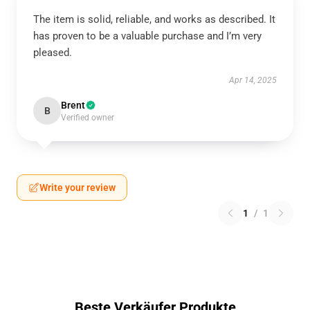
The item is solid, reliable, and works as described. It
has proven to be a valuable purchase and I’m very
pleased.
Apr 14, 2025
Brent
B
Verified owner
Write your review
1
/
1
Beste Verkäufer Produkte