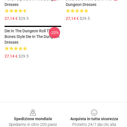
Dresses
Dungeon Dresses
27,14 €
$29.5
27,14 €
$29.5
Die In The Dungeon Roll The
-20%
Bones Style Die In The Dungeon
Dresses
27,14 €
$29.5
Footer
Spedizione mondiale
Acquista in tutta sicurezza
Spediamo in oltre 200 paesi
Protetto 24/7 dai clic alla