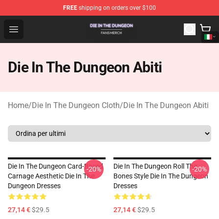
FREE
shipping on orders over $100
Die In The Dungeon Shop - Official Die In The Dungeon 
Open menu
Die In The Dungeon Abiti
Home
/
Die In The Dungeon Cloth
/
Die In The Dungeon Abiti
Die In The Dungeon Card-Based
Die In The Dungeon Roll The
-20%
-20%
Carnage Aesthetic Die In The
Bones Style Die In The Dungeon
Dungeon Dresses
Dresses
27,14 €
$29.5
27,14 €
$29.5