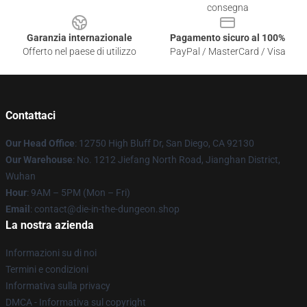
consegna
Garanzia internazionale
Pagamento sicuro al 100%
Offerto nel paese di utilizzo
PayPal / MasterCard / Visa
Contattaci
Our Head Office
: 12750 High Bluff Dr, San Diego, CA 92130
Our Warehouse
: No. 1212 Jiefang North Road, Jianghan District,
Wuhan
Hour
: 9AM – 5PM (Mon – Fri)
Email
: contact@die-in-the-dungeon.shop
La nostra azienda
Informazioni su di noi
Termini e condizioni
Informativa sulla privacy
DMCA - Informativa sul copyright