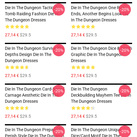
Die In The Dungeon Tactical
Die In The Dungeon One Run
-20%
-20%
Tomb Raiding Fashion Die In
Ends, Another Begins Look Die
The Dungeon Dresses
In The Dungeon Dresses
27,14 €
$29.5
27,14 €
$29.5
Die In The Dungeon Survive The
Die In The Dungeon Dice & Death
-20%
-20%
Depths Design Die In The
Graphic Die In The Dungeon
Dungeon Dresses
Dresses
27,14 €
$29.5
27,14 €
$29.5
Die In The Dungeon Card-Based
Die In The Dungeon
-20%
-20%
Carnage Aesthetic Die In The
Deckbuilding Mayhem Tee Die In
Dungeon Dresses
The Dungeon Dresses
27,14 €
$29.5
27,14 €
$29.5
Die In The Dungeon Prepare To
Die In The Dungeon Unique
-20%
-20%
Perish Style Die In The Dungeon
Dice/Card Motif Die In The