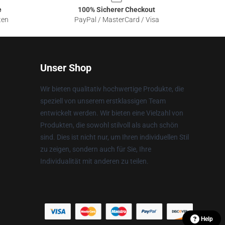
e
100% Sicherer Checkout
ten
PayPal / MasterCard / Visa
Unser Shop
Wir bieten qualitativ hochwertige Produkte, die
speziell von unserem erstklassigen Team
entwickelt werden. Wir bieten eine Vielzahl von
Produkten, die sowohl stilvoll als auch schön
sind. Dies ist nicht nur, um Ihren individuellen Stil
zu zeigen, sondern auch für Sie, Ihre
Individualität mit anderen zu teilen.
Help