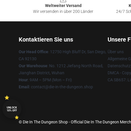
Weltweiter Versand
K
Wir versenden in über 200 Länder
24/7 Sch
Kontaktieren Sie uns
Unsere F
Our Head Office
: 12750 High Bluff Dr, San Diego,
Über uns
CA 92130
Allgemeine 
Our Warehouse
: No. 1212 Jiefang North Road,
Datenschutzr
Jianghan District, Wuhan
DMCA - Copyr
Hour
: 9AM – 5PM (Mon – Fri)
CA SB657: Li
Email
: contact@die-in-the-dungeon.shop
UNLOCK
10% OFF
© Die In The Dungeon Shop - Official Die In The Dungeon Merch