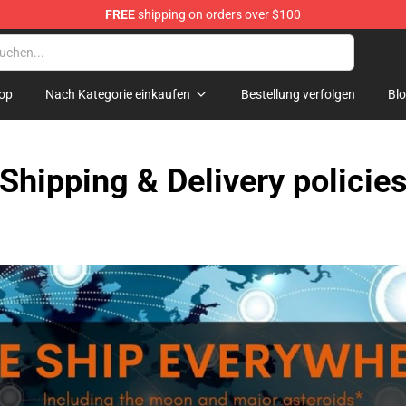
FREE
shipping on orders over $100
n Merchandise Store
op
Nach Kategorie einkaufen
Bestellung verfolgen
Bl
Shipping & Delivery policie