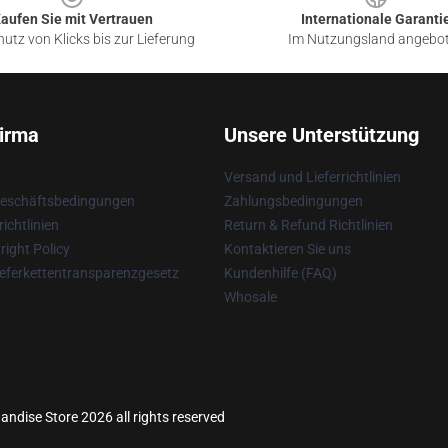
aufen Sie mit Vertrauen
Internationale Garanti
utz von Klicks bis zur Lieferung
Im Nutzungsland angebo
irma
Unsere Unterstützung
Versand und Lieferrichtlinien
Geschäftsbedingungen
Zahlungsbedingungen
ichtlinien
Return & Refund Richtlinien
ight Policy
Kontaktieren Sie uns
eferkettentransparenzgesetz
Kundenhilfe (FAQ)
Whosale
andise Store 2026 all rights reserved