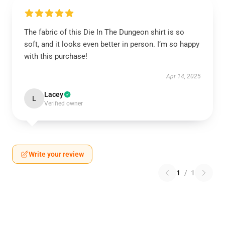
The fabric of this Die In The Dungeon shirt is so
soft, and it looks even better in person. I’m so happy
with this purchase!
Apr 14, 2025
Lacey
L
Verified owner
Write your review
1
/
1