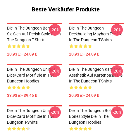
Beste Verkäufer Produkte
Die In The Dungeon Bereiten
Die In The Dungeon
-20%
-20%
Sie Sich Auf Perish Style Die In
Deckbuilding Mayhem Tee Die
The Dungeon T-Shirts
In The Dungeon T-Shirts
20,93 £ - 24,09 £
20,93 £ - 24,09 £
Die In The Dungeon Unique
Die In The Dungeon Karnage
-20%
-20%
Dice/Card Motif Die In The
Aesthetik Auf Kartenbasis Die
Dungeon Hoodies
In The Dungeon T-Shirts
33,93 £ - 39,46 £
20,93 £ - 24,09 £
Die In The Dungeon Unique
Die In The Dungeon Roll The
-20%
-20%
Dice/Card Motif Die In The
Bones Style Die In The
Dungeon T-Shirts
Dungeon Hoodies