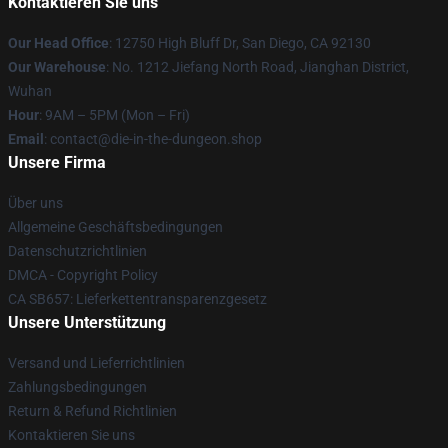
Kontaktieren Sie uns
Our Head Office
: 12750 High Bluff Dr, San Diego, CA 92130
Our Warehouse
: No. 1212 Jiefang North Road, Jianghan District,
Wuhan
Hour
: 9AM – 5PM (Mon – Fri)
Email
: contact@die-in-the-dungeon.shop
Unsere Firma
Über uns
Allgemeine Geschäftsbedingungen
Datenschutzrichtlinien
DMCA - Copyright Policy
CA SB657: Lieferkettentransparenzgesetz
Unsere Unterstützung
Versand und Lieferrichtlinien
Zahlungsbedingungen
Return & Refund Richtlinien
Kontaktieren Sie uns