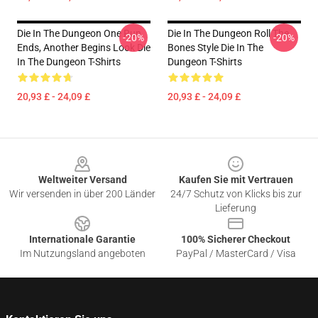
Die In The Dungeon One Run
Die In The Dungeon Roll The
-20%
-20%
Ends, Another Begins Look Die
Bones Style Die In The
In The Dungeon T-Shirts
Dungeon T-Shirts
20,93 £ - 24,09 £
20,93 £ - 24,09 £
Footer
Weltweiter Versand
Kaufen Sie mit Vertrauen
Wir versenden in über 200 Länder
24/7 Schutz von Klicks bis zur
Lieferung
Internationale Garantie
100% Sicherer Checkout
Im Nutzungsland angeboten
PayPal / MasterCard / Visa