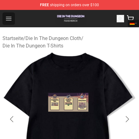
FREE
shipping on orders over $100
Die In The Dungeon Shop - Official Die In The Dungeon 
Open menu
Startseite
/
Die In The Dungeon Cloth
/
Die In The Dungeon T-Shirts