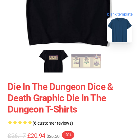
blank template
Die In The Dungeon Dice &
Death Graphic Die In The
Dungeon T-Shirts
(6 customer reviews)
£26.17
£20.94
-20%
$26.50