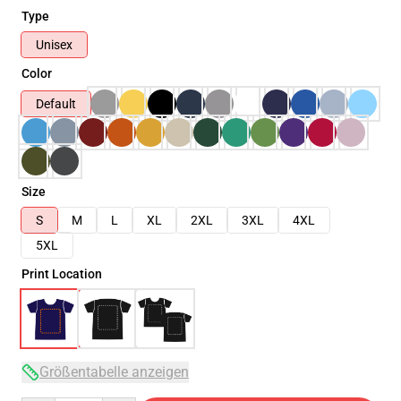
Type
Unisex
Color
Default
Size
S
M
L
XL
2XL
3XL
4XL
5XL
Print Location
Größentabelle anzeigen