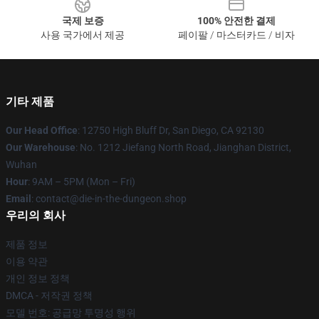
국제 보증
100% 안전한 결제
사용 국가에서 제공
페이팔 / 마스터카드 / 비자
기타 제품
Our Head Office
: 12750 High Bluff Dr, San Diego, CA 92130
Our Warehouse
: No. 1212 Jiefang North Road, Jianghan District,
Wuhan
Hour
: 9AM – 5PM (Mon – Fri)
Email
: contact@die-in-the-dungeon.shop
우리의 회사
제품 정보
이용 약관
개인 정보 정책
DMCA - 저작권 정책
모델 번호: 공급망 투명성 행위