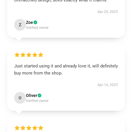
Unmatched design, does exactly what it claims.
Apr 20, 2025
Zoe
Z
Verified owner
Just started using it and already love it, will definitely
buy more from the shop.
Apr 16, 2025
Oliver
O
Verified owner