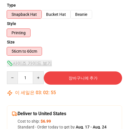
Type
Snapback Hat
Bucket Hat
Beanie
Style
Printing
Size
56cm to 60cm
사이즈 가이드 보기
Quantity
장바구니에 추가
이 세일은
03
:
02
:
54
Deliver to United States
Cost to ship:
$6.99
Standard - Order today to get by
Aug. 17 - Aug. 24