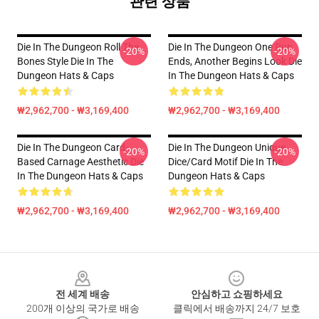
관련 상품
Die In The Dungeon Roll The
Die In The Dungeon One Run
-20%
-20%
Bones Style Die In The
Ends, Another Begins Look Die
Dungeon Hats & Caps
In The Dungeon Hats & Caps
₩2,962,700 - ₩3,169,400
₩2,962,700 - ₩3,169,400
Die In The Dungeon Card-
Die In The Dungeon Unique
-20%
-20%
Based Carnage Aesthetic Die
Dice/Card Motif Die In The
In The Dungeon Hats & Caps
Dungeon Hats & Caps
₩2,962,700 - ₩3,169,400
₩2,962,700 - ₩3,169,400
Footer
전 세계 배송
안심하고 쇼핑하세요
200개 이상의 국가로 배송
클릭에서 배송까지 24/7 보호