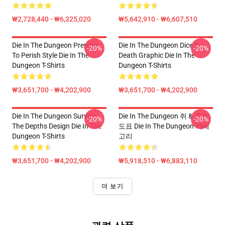
₩2,728,440 - ₩6,325,020
₩5,642,910 - ₩6,607,510
Die In The Dungeon Prepare
Die In The Dungeon Dice &
-20%
-20%
To Perish Style Die In The
Death Graphic Die In The
Dungeon T-Shirts
Dungeon T-Shirts
₩3,651,700 - ₩4,202,900
₩3,651,700 - ₩4,202,900
Die In The Dungeon Survive
Die In The Dungeon 쥐 & 죽음
-20%
-20%
The Depths Design Die In The
도표 Die In The Dungeon 카테
Dungeon T-Shirts
고리
₩3,651,700 - ₩4,202,900
₩5,918,510 - ₩6,883,110
더 보기