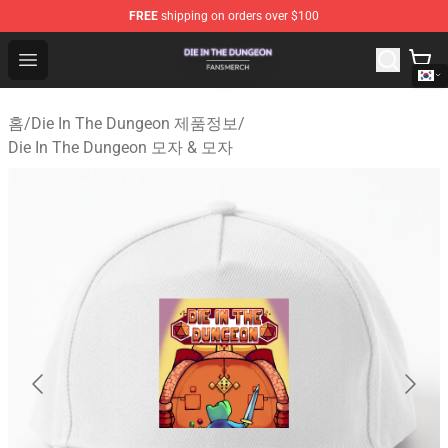
FREE
shipping on orders over $100
Die In The Dungeon Shop - Official Die In The Dungeon 
Open menu
홈
/
Die In The Dungeon 제품정보
/
Die In The Dungeon 모자 & 모자