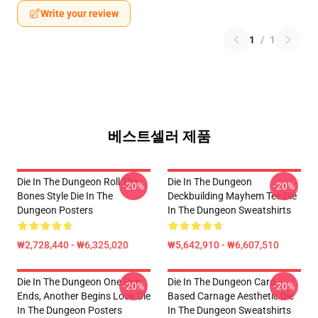
Write your review
1
/
1
베스트셀러 제품
Die In The Dungeon Roll The
Die In The Dungeon
-20%
-20%
Bones Style Die In The
Deckbuilding Mayhem Tee Die
Dungeon Posters
In The Dungeon Sweatshirts
₩2,728,440 - ₩6,325,020
₩5,642,910 - ₩6,607,510
Die In The Dungeon One Run
Die In The Dungeon Card-
-20%
-20%
Ends, Another Begins Look Die
Based Carnage Aesthetic Die
In The Dungeon Posters
In The Dungeon Sweatshirts