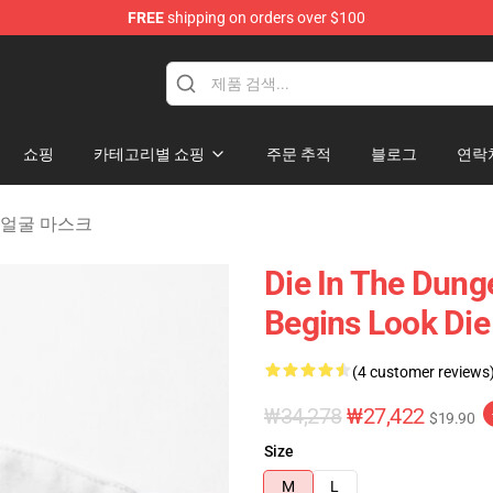
FREE
shipping on orders over $100
n Merchandise Store
쇼핑
카테고리별 쇼핑
주문 추적
블로그
연락
eon 얼굴 마스크
Die In The Dung
Begins Look Di
(4 customer reviews
₩34,278
₩27,422
$19.90
Size
M
L