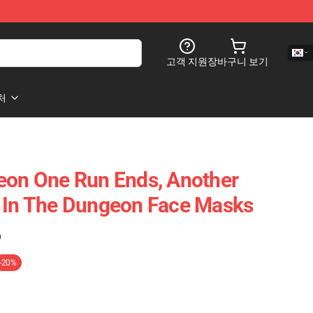
고객 지원
장바구니 보기
처
eon One Run Ends, Another
e In The Dungeon Face Masks
)
-20%