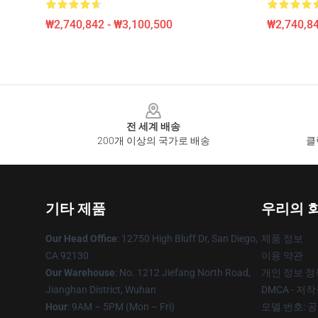
₩2,740,842 - ₩3,100,500
₩2,740,84
Footer
전 세계 배송
200개 이상의 국가로 배송
클
기타 제품
우리의 
Our Head Office
: 12750 High Bluff Dr, San Diego,
제품 정보
CA 92130
이용 약관
Our Warehouse
: No. 1212 Jiefang North Road,
개인 정보 정
Jianghan District, Wuhan
DMCA - 저
Hour
: 9AM – 5PM (Mon – Fri)
모델 번호: 