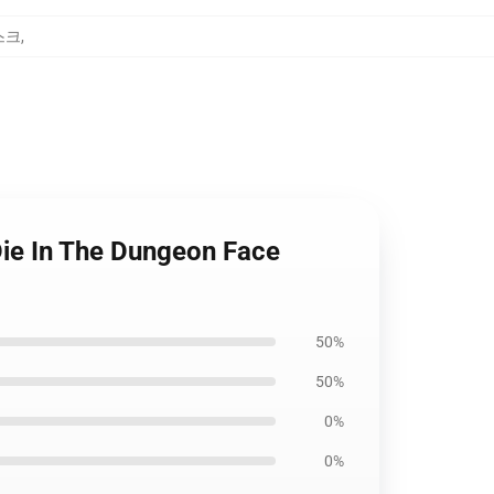
마스크
,
Die In The Dungeon Face
50%
50%
0%
0%