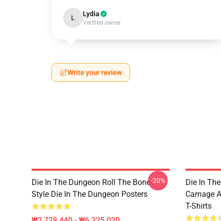
Lydia
L
Verified owner
Write your review
-20%
Die In The Dungeon Roll The Bones
Die In Th
Style Die In The Dungeon Posters
Carnage A
T-Shirts
₩2,728,440 - ₩6,325,020