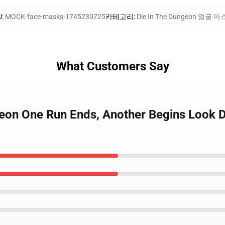
U
:
MOCK-face-masks-1745230725
카테고리
:
Die In The Dungeon 얼굴 
What Customers Say
ngeon One Run Ends, Another Begins Look 