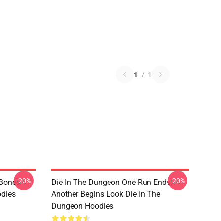
1
/
1
-20%
-20%
 Bones
Die In The Dungeon One Run Ends,
odies
Another Begins Look Die In The
Dungeon Hoodies