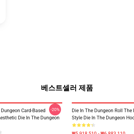
베스트셀러 제품
-20%
e Dungeon Card-Based
Die In The Dungeon Roll The
esthetic Die In The Dungeon
Style Die In The Dungeon Ho
₩5,918,510 - ₩6,883,110