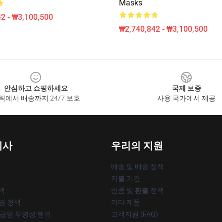
Masks
2 - ₩3,100,500
₩2,740,842 - ₩3,100,500
안심하고 쇼핑하세요
국제 보증
릭에서 배송까지 24/7 보호
사용 국가에서 제공
회사
우리의 지원
배송 및 배송 정책
지불 기간
책
반품 및 환불 정책
작권 정책
기타 제품
공급망 투명성 행위
고객지원 (FAQ)