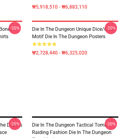
₩5,918,510 - ₩6,883,110
-20%
-20%
 Bones
Die In The Dungeon Unique Dice/Card
irts
Motif Die In The Dungeon Posters
₩2,728,440 - ₩6,325,020
-20%
-20%
The Depths
Die In The Dungeon Tactical Tomb
ace
Raiding Fashion Die In The Dungeon