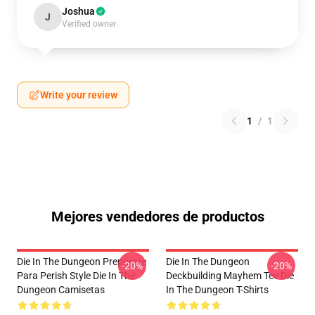
Joshua
J
Verified owner
Write your review
1
/
1
Mejores vendedores de productos
Die In The Dungeon Prepárate
Die In The Dungeon
-20%
-20%
Para Perish Style Die In The
Deckbuilding Mayhem Tee Die
Dungeon Camisetas
In The Dungeon T-Shirts